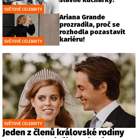
SVĚTOVÉ CELEBRITY
Ariana Grande
prozradila, proč se
rozhodla pozastavit
kariéru!
SVĚTOVÉ CELEBRITY
SVĚTOVÉ CELEBRITY
Jeden z členů královské rodiny