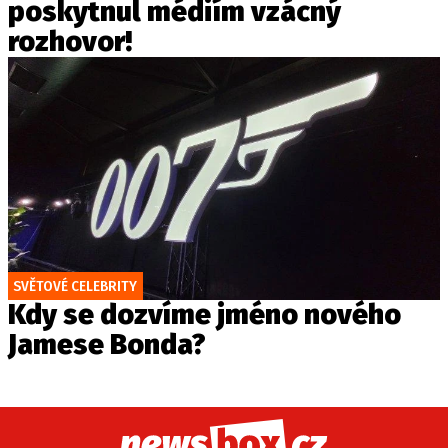
poskytnul médiím vzácný
rozhovor!
SVĚTOVÉ CELEBRITY
Kdy se dozvíme jméno nového
Jamese Bonda?