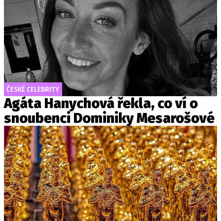
ČESKÉ CELEBRITY
Agáta Hanychová řekla, co ví o
snoubenci Dominiky Mesarošové