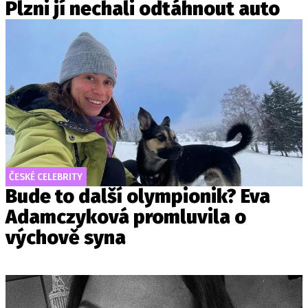
Plzni jí nechali odtáhnout auto
ČESKÉ CELEBRITY
Bude to další olympionik? Eva
Adamczyková promluvila o
výchově syna