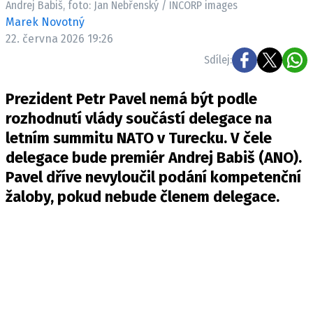
Andrej Babiš, foto: Jan Nebřenský / INCORP images
Pošlete e-mail na newsbox.cz
Marek Novotný
22. června 2026 19:26
ETICKÝ KODEX
Sdílej:
REDAKCE
Prezident Petr Pavel nemá být podle
KONTAKT
rozhodnutí vlády součástí delegace na
VYDAVATEL
letním summitu NATO v Turecku. V čele
INZERCE
delegace bude premiér Andrej Babiš (ANO).
OSOBNÍ ÚDAJE / COOKIES
Pavel dříve nevyloučil podání kompetenční
VOLNÁ MÍSTA
žaloby, pokud nebude členem delegace.
Provozovatelem serveru newsbox.cz je
INCORP MEDIA GROUP s.r.o., IČ: 118 23 054