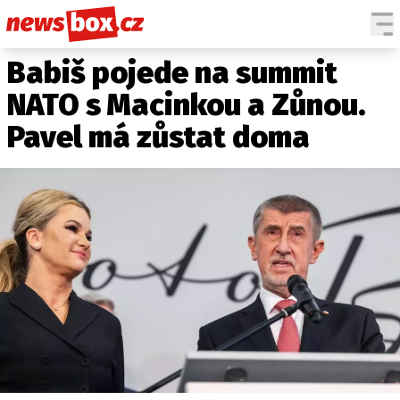
Babiš pojede na summit
DOMÁCÍ
ČESKÉ CELEBRITY
ZAHRANIČÍ
SVĚTOVÉ CELEBRITY
NATO s Macinkou a Zůnou.
POČASÍ
Pavel má zůstat doma
KRIMI
EKONOMIKA
KULTURA
SPOLEČNOST
SPORT
SLEDUJTE NÁS NA
|
Máte příběh, fotku nebo video?