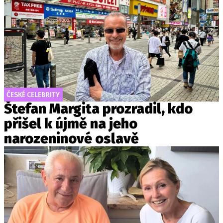
ČESKÉ CELEBRITY
Štefan Margita prozradil, kdo
přišel k újmě na jeho
narozeninové oslavě