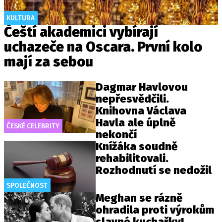
KULTURA
Čeští akademici vybírají
uchazeče na Oscara. První kolo
mají za sebou
Dagmar Havlovou
nepřesvědčili.
Knihovna Václava
Havla ale úplně
ČESKÉ CELEBRITY
nekončí
Knížáka soudně
rehabilitovali.
Rozhodnutí se nedožil
SPOLEČNOST
Meghan se rázně
ohradila proti výrokům
slavné kuchařky!