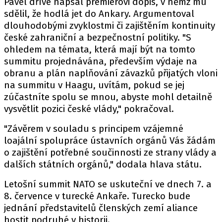
Pavel dříve napsal premiérovi
dopis
, v němž mu
sdělil, že hodlá jet do Ankary. Argumentoval
dlouhodobými zvyklostmi či zajištěním kontinuity
české zahraniční a bezpečnostní politiky. "S
ohledem na témata, která mají být na tomto
summitu projednávána, především výdaje na
obranu a plán naplňování závazků přijatých vloni
na summitu v Haagu, uvítám, pokud se jej
zúčastníte spolu se mnou, abyste mohl detailně
vysvětlit pozici české vlády," pokračoval.
"Závěrem v souladu s principem vzájemné
loajální spolupráce ústavních orgánů Vás žádám
o zajištění potřebné součinnosti ze strany vlády a
dalších státních orgánů," dodala hlava státu.
Letošní summit NATO se uskuteční ve dnech 7. a
8. července v turecké Ankaře. Turecko bude
jednání představitelů členských zemí aliance
hostit podruhé v historii.