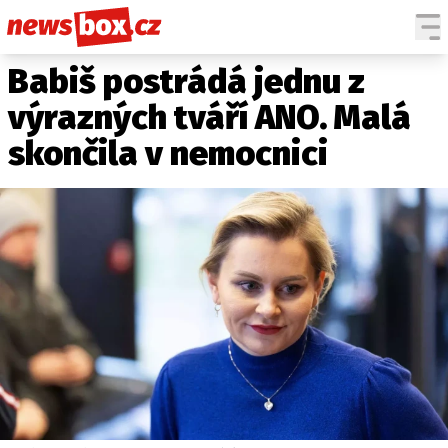
Babiš postrádá jednu z
DOMÁCÍ
ČESKÉ CELEBRITY
ZAHRANIČÍ
SVĚTOVÉ CELEBRITY
výrazných tváří ANO. Malá
POČASÍ
skončila v nemocnici
KRIMI
EKONOMIKA
KULTURA
SPOLEČNOST
SPORT
SLEDUJTE NÁS NA
|
Máte příběh, fotku nebo video?