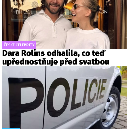
ČESKÉ CELEBRITY
Dara Rolins odhalila, co teď
upřednostňuje před svatbou