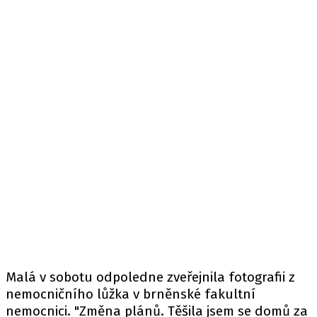
Malá v sobotu odpoledne zveřejnila fotografii z
nemocničního lůžka v brněnské fakultní
nemocnici. "Změna plánů. Těšila jsem se domů za