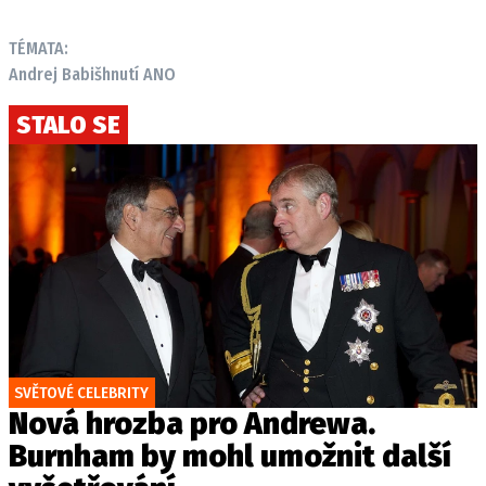
TÉMATA:
Andrej Babiš
hnutí ANO
STALO SE
SVĚTOVÉ CELEBRITY
Nová hrozba pro Andrewa.
Burnham by mohl umožnit další