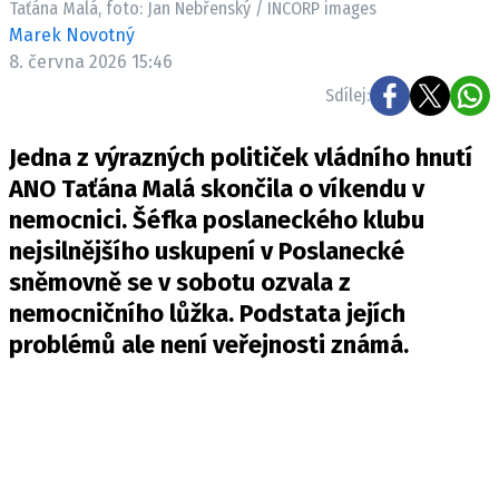
Taťána Malá, foto: Jan Nebřenský / INCORP images
Pošlete e-mail na newsbox.cz
Marek Novotný
8. června 2026 15:46
ETICKÝ KODEX
Sdílej:
REDAKCE
Jedna z výrazných političek vládního hnutí
KONTAKT
ANO Taťána Malá skončila o víkendu v
VYDAVATEL
nemocnici. Šéfka poslaneckého klubu
INZERCE
nejsilnějšího uskupení v Poslanecké
OSOBNÍ ÚDAJE / COOKIES
sněmovně se v sobotu ozvala z
VOLNÁ MÍSTA
nemocničního lůžka. Podstata jejích
problémů ale není veřejnosti známá.
Provozovatelem serveru newsbox.cz je
INCORP MEDIA GROUP s.r.o., IČ: 118 23 054