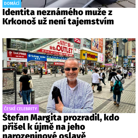
DOMÁCÍ
Identita neznámého muže z
Krkonoš už není tajemstvím
ČESKÉ CELEBRITY
Štefan Margita prozradil, kdo
přišel k újmě na jeho
narozeninové oslavě