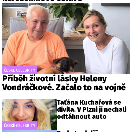
ČESKÉ CELEBRITY
Příběh životní lásky Heleny
Vondráčkové. Začalo to na vojně
Taťána Kuchařová se
divila. V Plzni jí nechali
odtáhnout auto
ČESKÉ CELEBRITY