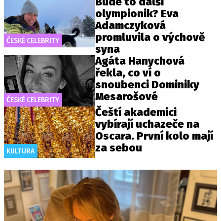
Bude to další
olympionik? Eva
Adamczyková
promluvila o výchově
ČESKÉ CELEBRITY
syna
Agáta Hanychová
řekla, co ví o
snoubenci Dominiky
Mesarošové
ČESKÉ CELEBRITY
Čeští akademici
vybírají uchazeče na
Oscara. První kolo mají
za sebou
KULTURA