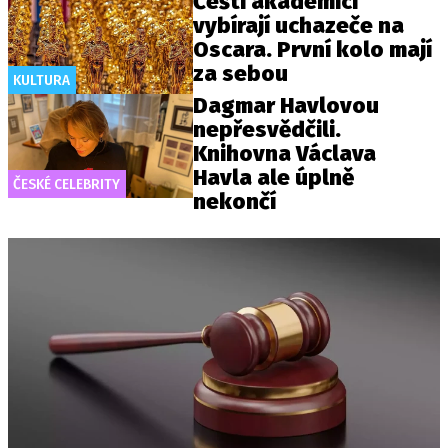
Čeští akademici
vybírají uchazeče na
Oscara. První kolo mají
za sebou
KULTURA
Dagmar Havlovou
nepřesvědčili.
Knihovna Václava
Havla ale úplně
ČESKÉ CELEBRITY
nekončí