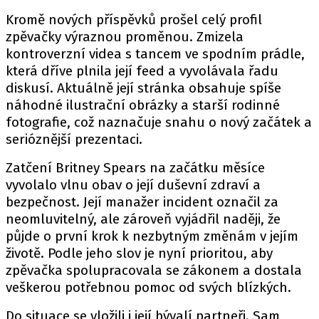
Kromě nových příspěvků prošel celý profil
zpěvačky výraznou proměnou. Zmizela
kontroverzní videa s tancem ve spodním prádle,
která dříve plnila její feed a vyvolávala řadu
diskusí. Aktuálně její stránka obsahuje spíše
náhodné ilustrační obrázky a starší rodinné
fotografie, což naznačuje snahu o nový začátek a
serióznější prezentaci.
Zatčení Britney Spears na začátku měsíce
vyvolalo vlnu obav o její duševní zdraví a
bezpečnost. Její manažer incident označil za
neomluvitelný, ale zároveň vyjádřil naději, že
půjde o první krok k nezbytným změnám v jejím
životě. Podle jeho slov je nyní prioritou, aby
zpěvačka spolupracovala se zákonem a dostala
veškerou potřebnou pomoc od svých blízkých.
Do situace se vložili i její bývalí partneři. Sam