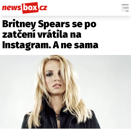
Britney Spears se po
DOMÁCÍ
ČESKÉ CELEBRITY
ZAHRANIČÍ
SVĚTOVÉ CELEBRITY
zatčení vrátila na
POČASÍ
Instagram. A ne sama
KRIMI
EKONOMIKA
KULTURA
SPOLEČNOST
SPORT
SLEDUJTE NÁS NA
|
Máte příběh, fotku nebo video?