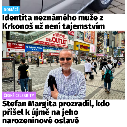
DOMÁCÍ
Identita neznámého muže z
Krkonoš už není tajemstvím
ČESKÉ CELEBRITY
Štefan Margita prozradil, kdo
přišel k újmě na jeho
narozeninové oslavě