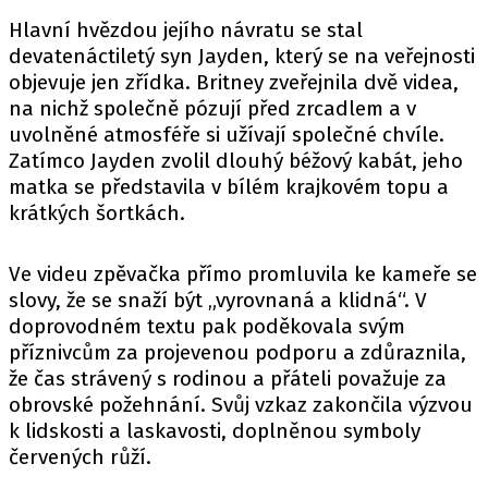
Hlavní hvězdou jejího návratu se stal
devatenáctiletý syn Jayden, který se na veřejnosti
objevuje jen zřídka. Britney zveřejnila dvě videa,
na nichž společně pózují před zrcadlem a v
uvolněné atmosféře si užívají společné chvíle.
Zatímco Jayden zvolil dlouhý béžový kabát, jeho
matka se představila v bílém krajkovém topu a
krátkých šortkách.
Ve videu zpěvačka přímo promluvila ke kameře se
slovy, že se snaží být „vyrovnaná a klidná“. V
doprovodném textu pak poděkovala svým
příznivcům za projevenou podporu a zdůraznila,
že čas strávený s rodinou a přáteli považuje za
obrovské požehnání. Svůj vzkaz zakončila výzvou
k lidskosti a laskavosti, doplněnou symboly
červených růží.