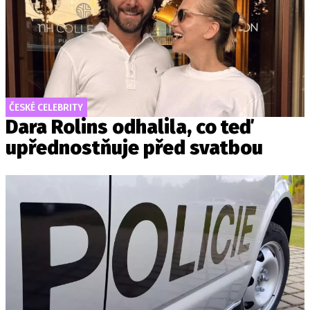
ČESKÉ CELEBRITY
Dara Rolins odhalila, co teď
upřednostňuje před svatbou