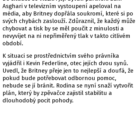
Asghari v televizním vystoupení apeloval na
média, aby Britney dopřála soukromí, které si po
svých chybách zaslouží. Zdůraznil, že každý může
chybovat a tisk by se měl poučit z minulosti a
nevyvíjet na ni nepřiměřený tlak v takto citlivém
období.
K situaci se prostřednictvím svého právníka
vyjádřil i Kevin Federline, otec jejích dvou synů.
Uvedl, že Britney přeje jen to nejlepší a doufá, že
pokud bude potřebovat odbornou pomoc,
nebude se jí bránit. Rodina se nyní snaží vytvořit
plán, který by zpěvačce zajistil stabilitu a
dlouhodobý pocit pohody.