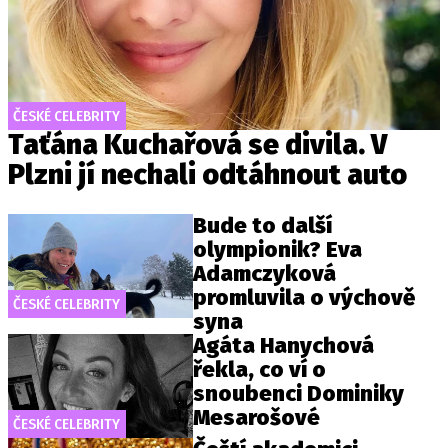
ČESKÉ CELEBRITY
Taťána Kuchařová se divila. V
Plzni jí nechali odtáhnout auto
Bude to další
olympionik? Eva
Adamczyková
promluvila o výchově
ČESKÉ CELEBRITY
syna
Agáta Hanychová
řekla, co ví o
snoubenci Dominiky
Mesarošové
ČESKÉ CELEBRITY