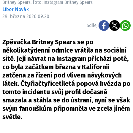
Britney Spears, foto: Instagram Britney Spears
Pošlete e-mail na newsbox.cz
Libor Novák
29. března 2026 09:20
ETICKÝ KODEX
Sdílej:
REDAKCE
Zpěvačka Britney Spears se po
KONTAKT
několikatýdenní odmlce vrátila na sociální
VYDAVATEL
sítě. Její návrat na Instagram přichází poté,
INZERCE
co byla začátkem března v Kalifornii
OSOBNÍ ÚDAJE / COOKIES
zatčena za řízení pod vlivem návykových
VOLNÁ MÍSTA
látek. Čtyřiačtyřicetiletá popová hvězda po
tomto incidentu svůj profil dočasně
smazala a stáhla se do ústraní, nyní se však
svým fanouškům připomněla ve zcela jiném
Provozovatelem serveru newsbox.cz je
světle.
INCORP MEDIA GROUP s.r.o., IČ: 118 23 054