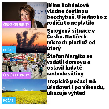
Jiřina Bohdalová
vládne češtinou
bezchybně. U jednoho z
rodičů to neplatilo
ČESKÉ CELEBRITY
Smogová situace v
Česku. Na třech
místech platí už od
úterý
POČASÍ
Štefan Margita se
vzdálil domovu a
oslavil kulaté
sedmdesátiny
ČESKÉ CELEBRITY
Tropické počasí má
úřadovat i po víkendu,
ukazuje výhled
POČASÍ