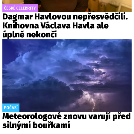
ČESKÉ CELEBRITY
Dagmar Havlovou nepřesvědčili.
Knihovna Václava Havla ale
úplně nekončí
POČASÍ
Meteorologové znovu varují před
silnými bouřkami