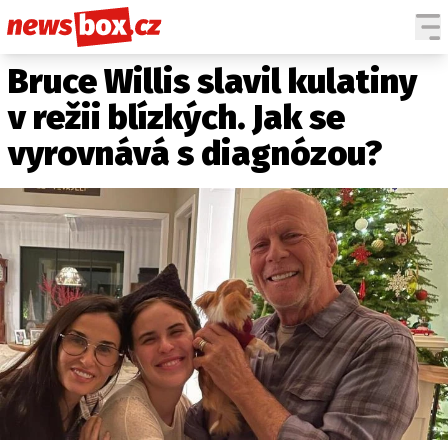
Bruce Willis slavil kulatiny
DOMÁCÍ
ČESKÉ CELEBRITY
ZAHRANIČÍ
SVĚTOVÉ CELEBRITY
v režii blízkých. Jak se
POČASÍ
vyrovnává s diagnózou?
KRIMI
EKONOMIKA
KULTURA
SPOLEČNOST
SPORT
SLEDUJTE NÁS NA
|
Máte příběh, fotku nebo video?