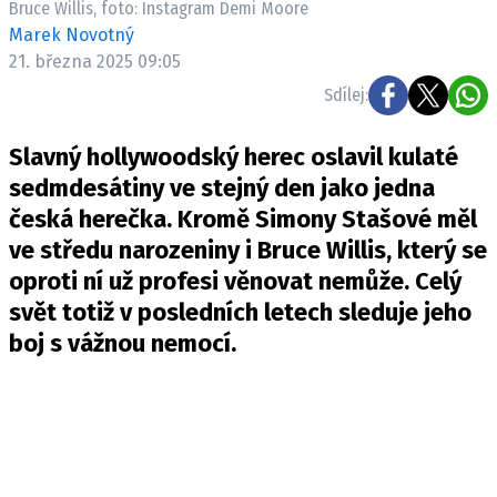
Bruce Willis, foto: Instagram Demi Moore
Pošlete e-mail na newsbox.cz
Marek Novotný
21. března 2025 09:05
ETICKÝ KODEX
Sdílej:
REDAKCE
Slavný hollywoodský herec oslavil kulaté
KONTAKT
sedmdesátiny ve stejný den jako jedna
VYDAVATEL
česká herečka. Kromě Simony Stašové měl
INZERCE
ve středu narozeniny i Bruce Willis, který se
OSOBNÍ ÚDAJE / COOKIES
oproti ní už profesi věnovat nemůže. Celý
VOLNÁ MÍSTA
svět totiž v posledních letech sleduje jeho
boj s vážnou nemocí.
Provozovatelem serveru newsbox.cz je
INCORP MEDIA GROUP s.r.o., IČ: 118 23 054