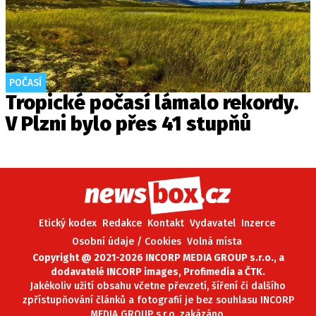
POČASÍ
Tropické počasí lámalo rekordy.
V Plzni bylo přes 41 stupňů
Etický kodex
Redakce
Kontakt
Vydavatel
Inzerce
Osobní údaje / Cookies
Volná místa
Copyright @ 2021-2026 INCORP MEDIA GROUP s.r.o., a
dodavatelé INCORP images, Profimedia a ČTK.
Jakékoliv užití obsahu včetne převzetí, šíření či dalšího
zpřístupňování článků a fotografií je bez souhlasu INCORP
MEDIA GROUP s.r.o. zakázáno.