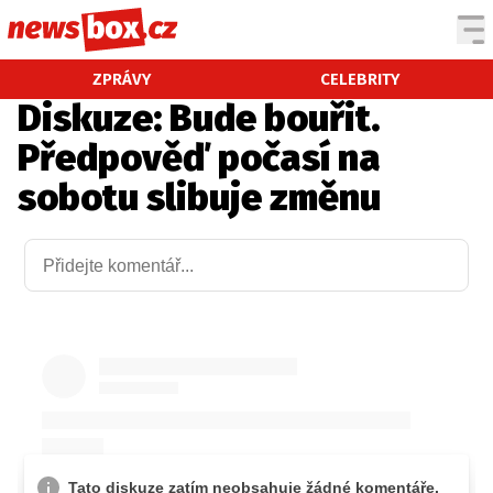
DOMÁCÍ
ČESKÉ CELEBRITY
ZPRÁVY
CELEBRITY
Diskuze: Bude bouřit.
ZAHRANIČÍ
SVĚTOVÉ CELEBRITY
Předpověď počasí na
POČASÍ
sobotu slibuje změnu
KRIMI
EKONOMIKA
KULTURA
SPOLEČNOST
SPORT
SLEDUJTE NÁS NA
|
Máte příběh, fotku nebo video?