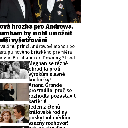
ěh, fotografie, videa?
ová hrozba pro Andrewa.
urnham by mohl umožnit
alší vyšetřování
ývalému princi Andrewovi mohou po
ástupu nového britského premiéra
ndyho Burnhama do Downing Street
Meghan se rázně
ozit další problémy. Burnham by totiž
ohradila proti
dle zástupkyně obětí sexuálního
výrokům slavné
silí mohl souhlasit s veřejným
kuchařky!
šetřováním aktivit amerického
Ariana Grande
nančníka Jeffreyho Epsteina ve Velké
prozradila, proč se
itánii.
rozhodla pozastavit
kariéru!
Jeden z členů
královské rodiny
poskytnul médiím
vzácný rozhovor!