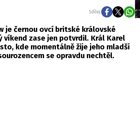
Sdílej:
w je černou ovcí britské královské
ý víkend zase jen potvrdil. Král Karel
 místo, kde momentálně žije jeho mladší
e sourozencem se opravdu nechtěl.