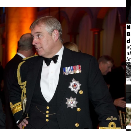
wsbox.cz je INCORP MEDIA GROUP s.r.o., IČ: 118 23 054
ost? Máte pro nás důležitou zprávu, příb
N
B
Pošlete nám mail na:
redakce@newsbox.cz
d
Nejlepší z vás odměníme
B
n
A
hr
po
ná
vy
fi
Br