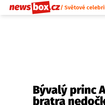
/ Světové celebri
Bývalý princ 
bratra nedočk
Etický kodex
Redakce
Kon