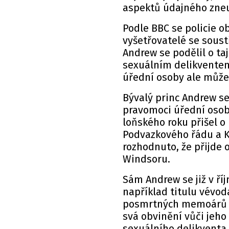
aspektů údajného zneuž
Podle BBC se policie o
vyšetřovatelé se soust
Andrew se podělil o ta
sexuálním delikventem
úřední osoby ale může 
Bývalý princ Andrew se
pravomoci úřední osoby
loňského roku přišel o
Podvazkového řádu a Kr
rozhodnuto, že přijde o
Windsoru.
Sám Andrew se již v říj
například titulu vévod
posmrtných memoárů Vi
svá obvinění vůči jeho
sexuálního delikventa