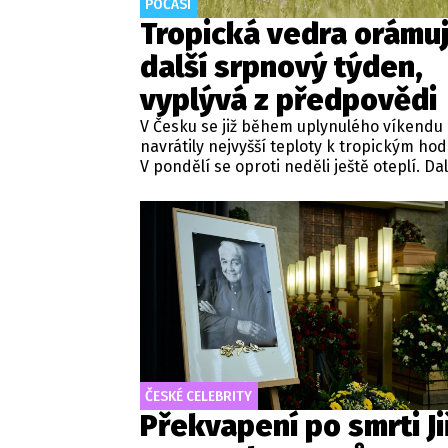
POČASÍ
Tropická vedra orámuj
další srpnový týden,
vyplývá z předpovědi
V Česku se již během uplynulého víkendu
navrátily nejvyšší teploty k tropickým ho
V pondělí se oproti neděli ještě oteplí. Da
jsou pak očekávána v závěru tohoto týdn
vyplývá z předpovědi Českého
hydrometeorologického ústavu (ČHMÚ).
ČESKÉ CELEBRITY
Překvapení po smrti Ji