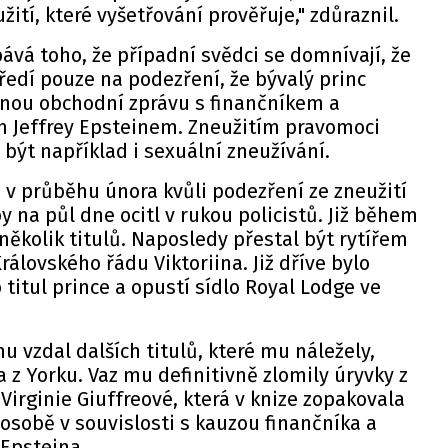
ití, které vyšetřování prověřuje," zdůraznil.
bává toho, že případní svědci se domnívají, že
ředí pouze na podezření, že bývalý princ
jnou obchodní zprávu s finančníkem a
 Jeffrey Epsteinem. Zneužitím pravomoci
být například i sexuální zneužívání.
 v průběhu února kvůli podezření ze zneužití
 na půl dne ocitl v rukou policistů. Již během
 několik titulů. Naposledy přestal být rytířem
álovského řádu Viktoriina. Již dříve bylo
 titul prince a opustí sídlo Royal Lodge ve
nu vzdal dalších titulů, které mu náležely,
a z Yorku. Vaz mu definitivně zlomily úryvky z
rginie Giuffreové, která v knize zopakovala
 osobě v souvislosti s kauzou finančníka a
 Epsteina.