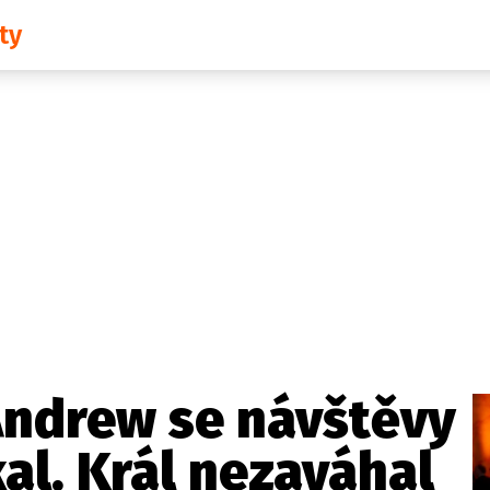
ty
Domácí
České celebrity
Zahraničí
Světové celebrity
Počasí
Krimi
Ekonomika
Kultura
Společnost
Sport
Andrew se návštěvy
al. Král nezaváhal
takt
Vydavatel
Inzerce
Osobní údaje / Cookies
Volná míst