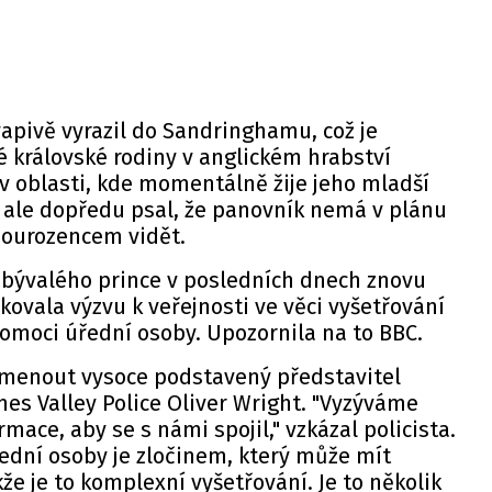
kvapivě vyrazil do Sandringhamu, což je
é královské rodiny v anglickém hrabství
k v oblasti, kde momentálně žije jeho mladší
ale dopředu psal, že panovník nemá v plánu
sourozencem vidět.
a bývalého prince v posledních dnech znovu
akovala výzvu k veřejnosti ve věci vyšetřování
omoci úřední osoby. Upozornila na to
BBC
.
omenout vysoce podstavený představitel
es Valley Police Oliver Wright. "Vyzýváme
mace, aby se s námi spojil," vzkázal policista.
ední osoby je zločinem, který může mít
že je to komplexní vyšetřování. Je to několik