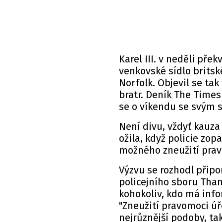
Karel III. v neděli pře
venkovské sídlo britsk
Norfolk. Objevil se ta
bratr. Deník
The Times
se o víkendu se svým 
Není divu, vždyť kauz
ožila, když policie zop
možného zneužití prav
Výzvu se rozhodl přip
policejního sboru Tham
kohokoliv, kdo má infor
"Zneužití pravomoci úř
nejrůznější podoby, tak