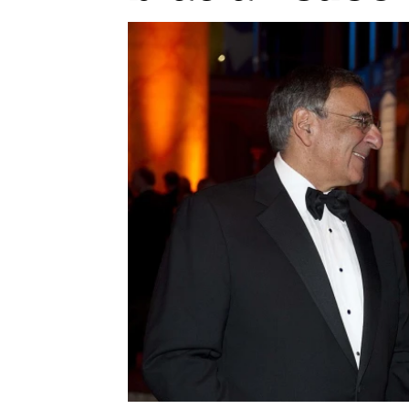
Provozovatelem serveru ne
Zaznamenali jste udál