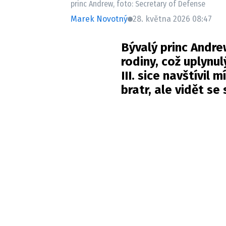
princ Andrew, foto: Secretary of Defense
Marek Novotný
28. května 2026 08:47
Bývalý princ Andre
rodiny, což uplynul
III. sice navštívil
bratr, ale vidět s