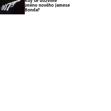
Kdy se dozvíme
jméno nového Jamese
Bonda?