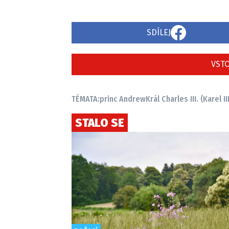
SDÍLEJ
VSTO
TÉMATA:
princ Andrew
Král Charles III. (Karel III
STALO SE