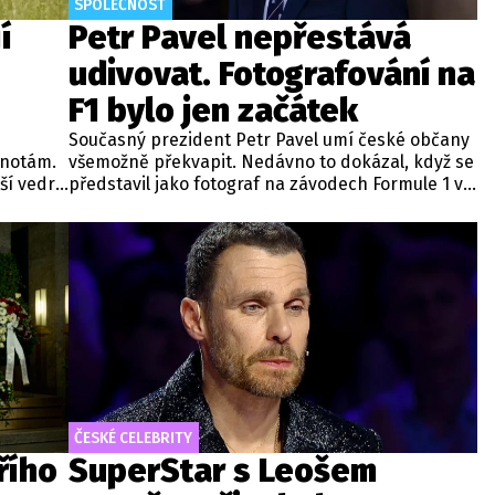
SPOLEČNOST
í
Petr Pavel nepřestává
udivovat. Fotografování na
F1 bylo jen začátek
Současný prezident Petr Pavel umí české občany
dnotám.
všemožně překvapit. Nedávno to dokázal, když se
lší vedra
představil jako fotograf na závodech Formule 1 v
e,
Maďarsku. Nyní se v té souvislosti dokonce stal
členem Klubu sportovních novinářů České
republiky (KSN).
ČESKÉ CELEBRITY
řího
SuperStar s Leošem