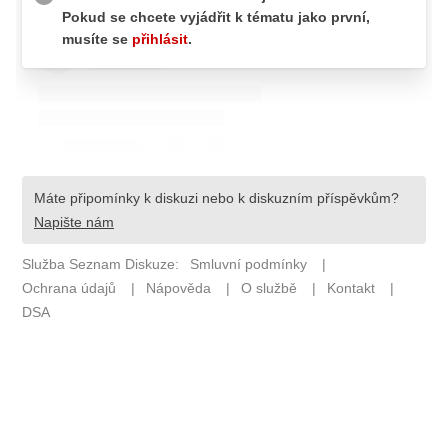
Pošlete e-mail na newsbox.cz
ETICKÝ KODEX
REDAKCE
KONTAKT
VYDAVATEL
INZERCE
OSOBNÍ ÚDAJE / COOKIES
VOLNÁ MÍSTA
Provozovatelem serveru newsbox.cz je
INCORP MEDIA GROUP s.r.o., IČ: 118 23 054