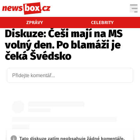
DOMÁCÍ
ČESKÉ CELEBRITY
ZPRÁVY
CELEBRITY
Diskuze: Češi mají na MS
ZAHRANIČÍ
SVĚTOVÉ CELEBRITY
volný den. Po blamáži je
POČASÍ
čeká Švédsko
KRIMI
EKONOMIKA
KULTURA
SPOLEČNOST
SPORT
SLEDUJTE NÁS NA
|
Máte příběh, fotku nebo video?