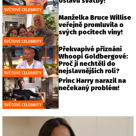
oslavu svatby!
SVĚTOVÉ CELEBRITY
Manželka Bruce Willise
veřejně promluvila o
svých pocitech viny!
SVĚTOVÉ CELEBRITY
Překvapivé přiznání
Whoopi Goldbergové:
Proč ji nechtěli do
nejslavnějších rolí?
SVĚTOVÉ CELEBRITY
Princ Harry narazil na
nečekaný problém!
SVĚTOVÉ CELEBRITY