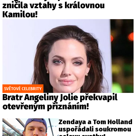
zničila vztahy s královnou
Kamilou!
SVĚTOVÉ CELEBRITY
Bratr Angeliny Jolie překvapil
otevřeným přiznáním!
Zendaya a Tom Holland
uspořádali soukromou