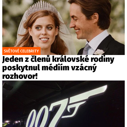
SVĚTOVÉ CELEBRITY
Jeden z členů královské rodiny
poskytnul médiím vzácný
rozhovor!