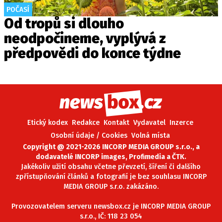
POČASÍ
Od tropů si dlouho
neodpočineme, vyplývá z
předpovědi do konce týdne
Etický kodex
Redakce
Kontakt
Vydavatel
Inzerce
Osobní údaje / Cookies
Volná místa
Copyright @ 2021-2026 INCORP MEDIA GROUP s.r.o., a
dodavatelé INCORP images, Profimedia a ČTK.
Jakékoliv užití obsahu včetne převzetí, šíření či dalšího
zpřístupňování článků a fotografií je bez souhlasu INCORP
MEDIA GROUP s.r.o. zakázáno.
Provozovatelem serveru newsbox.cz je INCORP MEDIA GROUP
s.r.o., IČ: 118 23 054