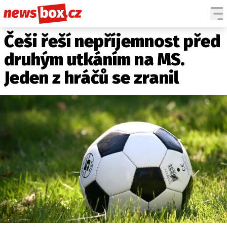
Češi řeší nepříjemnost před
DOMÁCÍ
ČESKÉ CELEBRITY
ZAHRANIČÍ
SVĚTOVÉ CELEBRITY
druhým utkáním na MS.
POČASÍ
Jeden z hráčů se zranil
KRIMI
EKONOMIKA
KULTURA
SPOLEČNOST
SPORT
SLEDUJTE NÁS NA
|
Máte příběh, fotku nebo video?