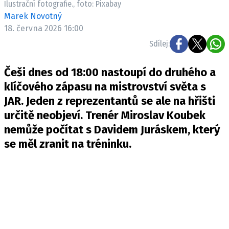
Ilustrační fotografie., foto: Pixabay
Pošlete e-mail na newsbox.cz
Marek Novotný
18. června 2026 16:00
ETICKÝ KODEX
Sdílej:
REDAKCE
Češi dnes od 18:00 nastoupí do druhého a
KONTAKT
klíčového zápasu na mistrovství světa s
VYDAVATEL
JAR. Jeden z reprezentantů se ale na hřišti
INZERCE
určitě neobjeví. Trenér Miroslav Koubek
OSOBNÍ ÚDAJE / COOKIES
nemůže počítat s Davidem Juráskem, který
VOLNÁ MÍSTA
se měl zranit na tréninku.
Provozovatelem serveru newsbox.cz je
INCORP MEDIA GROUP s.r.o., IČ: 118 23 054