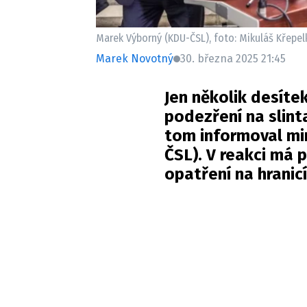
Marek Výborný (KDU-ČSL), foto: Mikuláš Křepe
Marek Novotný
30. března 2025 21:45
Jen několik desíte
podezření na slint
tom informoval mi
ČSL). V reakci má p
opatření na hranic