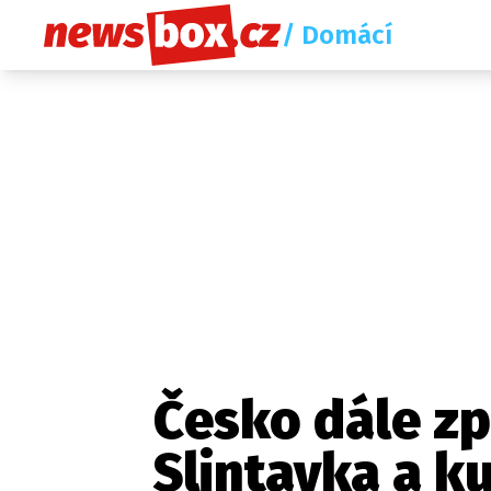
/ Domácí
Česko dále zp
Slintavka a k
Etický kodex
Redakce
Kon