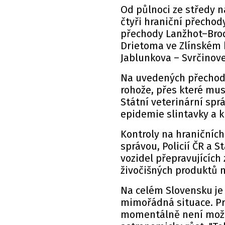
Od půlnoci ze středy n
čtyři hraniční přechod
přechody Lanžhot–Brod
Drietoma ve Zlínském 
Jablunkova – Svrčinove
Na uvedených přechode
rohože, přes které mus
Státní veterinární sp
epidemie slintavky a k
Kontroly na hraničních
správou, Policií ČR a S
vozidel přepravujících
živočišných produktů n
Na celém Slovensku je 
mimořádná situace. Pre
momentálně není možn