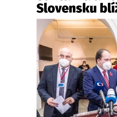
Provozovatelem serveru ne
Slovensku blí
Zaznamenali jste udál