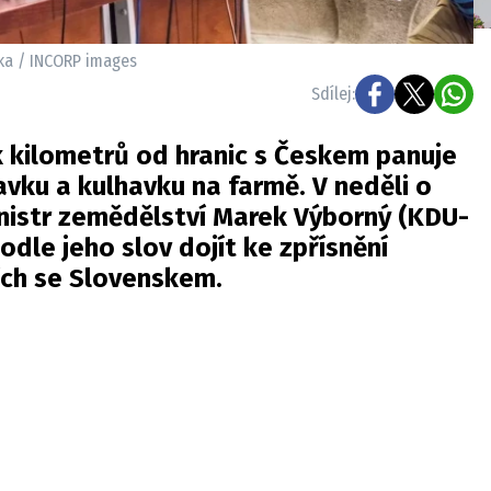
lka / INCORP images
Sdílej:
k kilometrů od hranic s Českem panuje
avku a kulhavku na farmě. V neděli o
nistr zemědělství Marek Výborný (KDU-
odle jeho slov dojít ke zpřísnění
ích se Slovenskem.