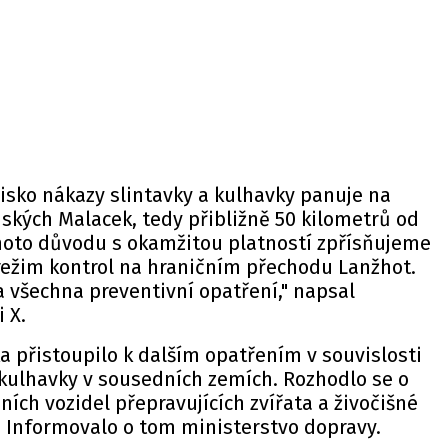
isko nákazy slintavky a kulhavky panuje na
ských Malacek, tedy přibližně 50 kilometrů od
ohoto důvodu s okamžitou platností zpřísňujeme
režim kontrol na hraničním přechodu Lanžhot.
a všechna preventivní opatření,"
napsal
i X.
ka přistoupilo k dalším opatřením v souvislosti
 kulhavky v sousedních zemích. Rozhodlo se o
ích vozidel přepravujících zvířata a živočišné
.
Informovalo
o tom ministerstvo dopravy.