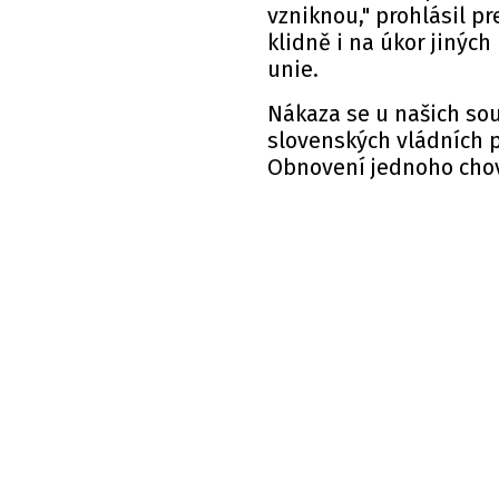
vzniknou," prohlásil p
klidně i na úkor jinýc
unie.
Nákaza se u našich sou
slovenských vládních p
Obnovení jednoho chov