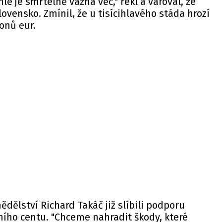
le je smrtelně vážná věc," řekl a varoval, že
ovensko. Zmínil, že u tisícihlavého stáda hrozí
ionů eur.
ědělství Richard Takáč již slíbili podporu
ího centu. "Chceme nahradit škody, které