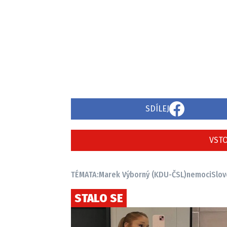
SDÍLEJ
VSTO
TÉMATA:
Marek Výborný (KDU-ČSL)
nemoci
Slo
STALO SE