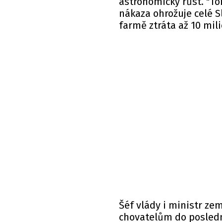
astronomicky růst. "Toh
nákaza ohrožuje celé Sl
farmě ztráta až 10 mil
Šéf vlády i ministr zem
chovatelům do posledn