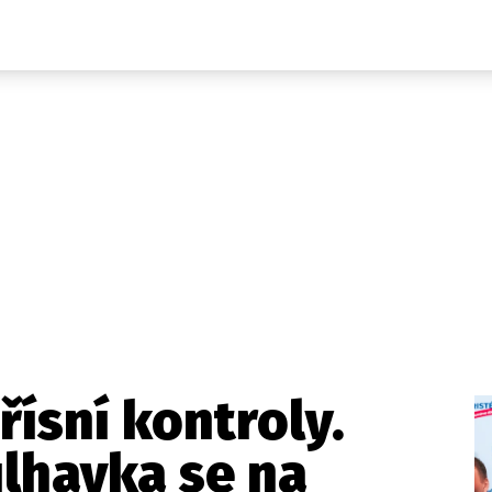
Domácí
České celebrity
Zahraničí
Světové celebrity
Počasí
Krimi
Ekonomika
Kultura
Společnost
Sport
řísní kontroly.
ulhavka se na
takt
Vydavatel
Inzerce
Osobní údaje / Cookies
Volná míst