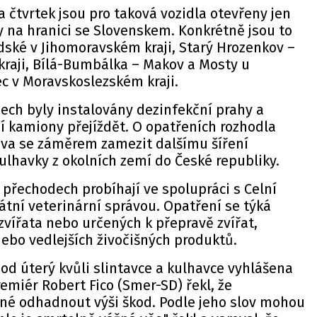
a čtvrtek jsou pro taková vozidla otevřeny jen
y na hranici se Slovenskem. Konkrétně jsou to
ské v Jihomoravském kraji, Starý Hrozenkov –
kraji, Bílá-Bumbálka – Makov a Mosty u
c v Moravskoslezském kraji.
ch byly instalovány dezinfekční prahy a
í kamiony přejíždět. O opatřeních rozhodla
ráva se záměrem zamezit dalšímu šíření
ulhavky z okolních zemí do České republiky.
 přechodech probíhají ve spolupráci s Celní
tátní veterinární správou. Opatření se týká
 zvířata nebo určených k přepravě zvířat,
ebo vedlejších živočišných produktů.
od úterý kvůli slintavce a kulhavce vyhlášena
miér Robert Fico (Smer-SD) řekl, že
é odhadnout výši škod. Podle jeho slov mohou