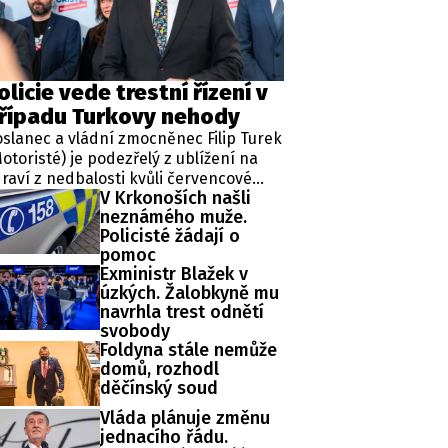
ěh, fotografie, videa?
olicie vede trestní řízení v
řípadu Turkovy nehody
slanec a vládní zmocněnec Filip Turek
otoristé) je podezřelý z ublížení na
raví z nedbalosti kvůli červencové
V Krkonoších našli
pravní nehodě v Praze. Policie v
neznámého muže.
ípadu zahájila trestní řízení a zároveň
Policisté žádají o
řídila znalecké zkoumání. Nikdo
pomoc
tím nebyl obviněn.
Exministr Blažek v
úzkých. Žalobkyně mu
navrhla trest odnětí
svobody
Foldyna stále nemůže
domů, rozhodl
děčínský soud
Vláda plánuje změnu
jednacího řádu.