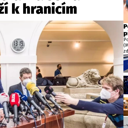
wsbox.cz je INCORP MEDIA GROUP s.r.o., IČ: 118 23 054
ží k hranicím
ost? Máte pro nás důležitou zprávu, příb
P
p
Pošlete nám mail na:
redakce@newsbox.cz
Po
Nejlepší z vás odměníme
(M
zd
do
př
na
za