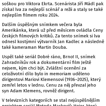
soškou pro Viktora Ekrta. Scenárista Jiří Mádl pak
získal lva za nejlepší scénář a režii a staly se také
nejlepším filmem roku 2024.
Dalším úspěšným snímkem večera byla
Amerikánka, která už před měsícem ovládla Ceny
českých filmových kritiků. Za tento snímek si lva
odnesl kostýmní výtvarník Jan Kadlec a následně
také kameraman Martin Douba.
Uspěl také seriál Dobré ráno, Brno! II, snímek
Zahradníkův rok a dokumentární film Ještě
nejsem, kým chci být. Zvláštní ocenění za
celoživotní dílo bylo in memoriam uděleno
dirigentovi Mariovi Klemensovi (1936–2025), který
zemřel letos v lednu. Cenu za něj převzal jeho
syn Adam Klemens, rovněž dirigent.
V televizních kategoriích se stal nejúspěšnějším
projektem seriál Metoda Markovič: Hojer, který