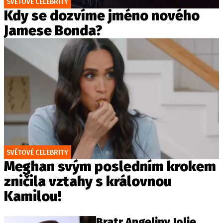
SVĚTOVÉ CELEBRITY
Kdy se dozvíme jméno nového
Jamese Bonda?
SVĚTOVÉ CELEBRITY
Meghan svým posledním krokem
zničila vztahy s královnou
Kamilou!
Bratr Angeliny Jolie