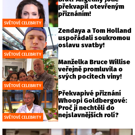
překvapil otevřeným
přiznáním!
SVĚTOVÉ CELEBRITY
Zendaya a Tom Holland
uspořádali soukromou
oslavu svatby!
SVĚTOVÉ CELEBRITY
Manželka Bruce Willise
veřejně promluvila o
svých pocitech viny!
SVĚTOVÉ CELEBRITY
Překvapivé přiznání
Whoopi Goldbergové:
Proč ji nechtěli do
nejslavnějších rolí?
SVĚTOVÉ CELEBRITY