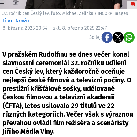
Pošlete e-mail na newsbox.cz
32. ročník cen Český lev, foto: Michael Zelinka / INCORP images
Libor Novák
ETICKÝ KODEX
8. března 2025 20:54 | akt. 8. března 2025 22:47
REDAKCE
Sdílej:
KONTAKT
VYDAVATEL
V pražském Rudolfinu se dnes večer konal
INZERCE
slavnostní ceremoniál 32. ročníku udílení
OSOBNÍ ÚDAJE / COOKIES
cen Český lev, který každoročně oceňuje
nejlepší české filmové a televizní počiny. O
VOLNÁ MÍSTA
prestižní křišťálové sošky, udělované
Českou filmovou a televizní akademií
(ČFTA), letos usilovalo 29 titulů ve 22
různých kategoriích. Večer však s výraznou
Provozovatelem serveru newsbox.cz je
převahou ovládl film režiséra a scenáristy
INCORP MEDIA GROUP s.r.o., IČ: 118 23 054
Jiřího Mádla Vlny.