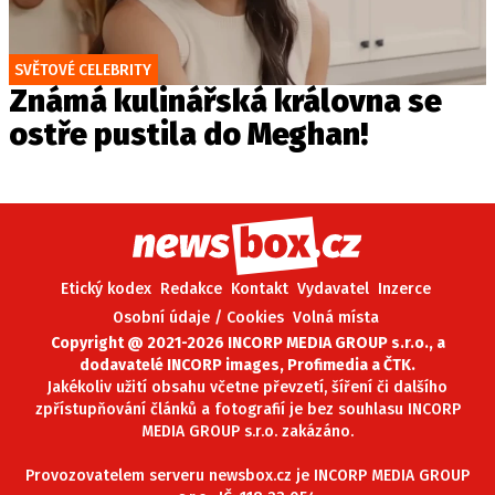
SVĚTOVÉ CELEBRITY
Známá kulinářská královna se
ostře pustila do Meghan!
Etický kodex
Redakce
Kontakt
Vydavatel
Inzerce
Osobní údaje / Cookies
Volná místa
Copyright @ 2021-2026 INCORP MEDIA GROUP s.r.o., a
dodavatelé INCORP images, Profimedia a ČTK.
Jakékoliv užití obsahu včetne převzetí, šíření či dalšího
zpřístupňování článků a fotografií je bez souhlasu INCORP
MEDIA GROUP s.r.o. zakázáno.
Provozovatelem serveru newsbox.cz je INCORP MEDIA GROUP