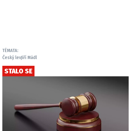
TÉMATA:
Český lev
Jiří Mádl
STALO SE