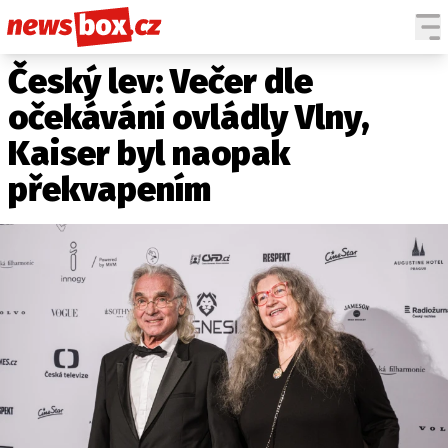
Český lev: Večer dle
DOMÁCÍ
ČESKÉ CELEBRITY
ZAHRANIČÍ
SVĚTOVÉ CELEBRITY
očekávání ovládly Vlny,
POČASÍ
Kaiser byl naopak
KRIMI
překvapením
EKONOMIKA
KULTURA
SPOLEČNOST
SPORT
SLEDUJTE NÁS NA
|
Máte příběh, fotku nebo video?