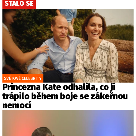
STALO SE
SVĚTOVÉ CELEBRITY
Princezna Kate odhalila, co ji
trápilo během boje se zákeřnou
nemocí