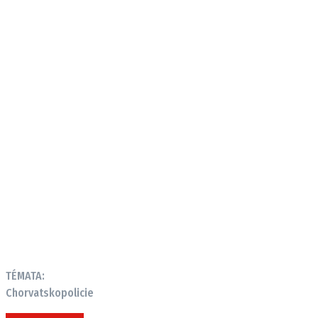
TÉMATA:
Chorvatsko
policie