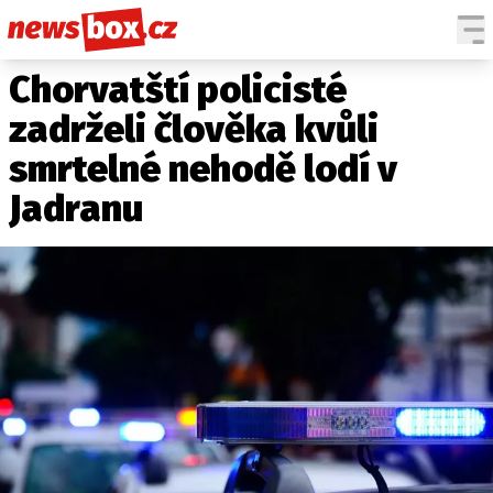
Chorvatští policisté
DOMÁCÍ
ČESKÉ CELEBRITY
ZAHRANIČÍ
SVĚTOVÉ CELEBRITY
zadrželi člověka kvůli
POČASÍ
smrtelné nehodě lodí v
KRIMI
Jadranu
EKONOMIKA
KULTURA
SPOLEČNOST
SPORT
SLEDUJTE NÁS NA
|
Máte příběh, fotku nebo video?