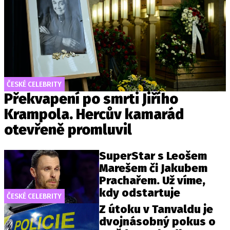
ČESKÉ CELEBRITY
Překvapení po smrti Jiřího
Krampola. Hercův kamarád
otevřeně promluvil
SuperStar s Leošem
Marešem či Jakubem
Prachařem. Už víme,
kdy odstartuje
ČESKÉ CELEBRITY
Z útoku v Tanvaldu je
dvojnásobný pokus o