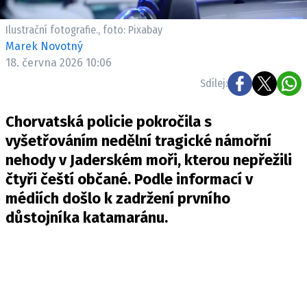
Pošlete e-mail na newsbox.cz
Ilustrační fotografie., foto: Pixabay
Marek Novotný
ETICKÝ KODEX
18. června 2026 10:06
REDAKCE
Sdílej:
KONTAKT
VYDAVATEL
Chorvatská policie pokročila s
INZERCE
vyšetřováním nedělní tragické námořní
OSOBNÍ ÚDAJE / COOKIES
nehody v Jaderském moři, kterou nepřežili
čtyři čeští občané. Podle informací v
VOLNÁ MÍSTA
médiích došlo k zadržení prvního
důstojníka katamaránu.
Provozovatelem serveru newsbox.cz je
INCORP MEDIA GROUP s.r.o., IČ: 118 23 054