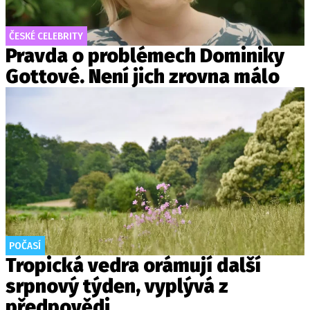
ČESKÉ CELEBRITY
Pravda o problémech Dominiky
Gottové. Není jich zrovna málo
POČASÍ
Tropická vedra orámují další
srpnový týden, vyplývá z
předpovědi