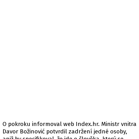
O pokroku informoval
web
Index.hr. Ministr vnitra
Davor Božinović potvrdil zadržení jedné osoby,
aniž by specifikoval, že jde o člověka, který se