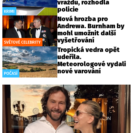
vraždu, rozhodla
policie
KRIMI
Nová hrozba pro
Andrewa. Burnham by
mohl umožnit další
vyšetřování
SVĚTOVÉ CELEBRITY
Tropická vedra opět
udeřila.
Meteorologové vydali
nové varování
POČASÍ