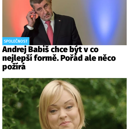
SPOLEČNOST
Andrej Babiš chce být v co
nejlepší formě. Pořád ale něco
požírá