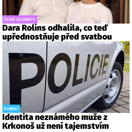
ČESKÉ CELEBRITY
Dara Rolins odhalila, co teď
upřednostňuje před svatbou
DOMÁCÍ
Identita neznámého muže z
Krkonoš už není tajemstvím