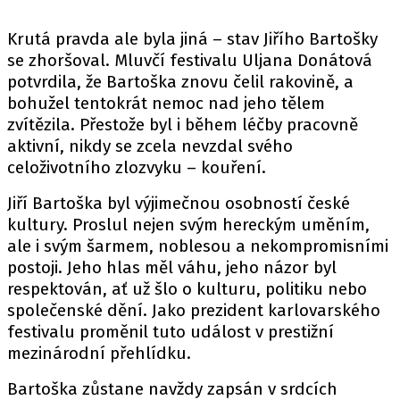
Krutá pravda ale byla jiná – stav Jiřího Bartošky
se zhoršoval. Mluvčí festivalu Uljana Donátová
potvrdila, že Bartoška znovu čelil rakovině, a
bohužel tentokrát nemoc nad jeho tělem
zvítězila. Přestože byl i během léčby pracovně
aktivní, nikdy se zcela nevzdal svého
celoživotního zlozvyku – kouření.
Jiří Bartoška byl výjimečnou osobností české
kultury. Proslul nejen svým hereckým uměním,
ale i svým šarmem, noblesou a nekompromisními
postoji. Jeho hlas měl váhu, jeho názor byl
respektován, ať už šlo o kulturu, politiku nebo
společenské dění. Jako prezident karlovarského
festivalu proměnil tuto událost v prestižní
mezinárodní přehlídku.
Bartoška zůstane navždy zapsán v srdcích