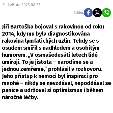
Pošlete e-mail na newsbox.cz
11. května 2025 08:53
Sdílej:
ETICKÝ KODEX
Jiří Bartoška bojoval s rakovinou od roku
REDAKCE
2014, kdy mu byla diagnostikována
KONTAKT
rakovina lymfatických uzlin. Tehdy se s
VYDAVATEL
osudem smířil s nadhledem a osobitým
INZERCE
humorem. „V osmašedesáti letech lidé
OSOBNÍ ÚDAJE / COOKIES
umírají. To je jistota – narodíme se a
VOLNÁ MÍSTA
jednou zemřeme,“ prohlásil v
rozhovoru
.
Jeho přístup k nemoci byl inspirací pro
mnohé – nikdy se nevzdával, nepoddával se
panice a udržoval si optimismus i během
Provozovatelem serveru newsbox.cz je
náročné léčby.
INCORP MEDIA GROUP s.r.o., IČ: 118 23 054