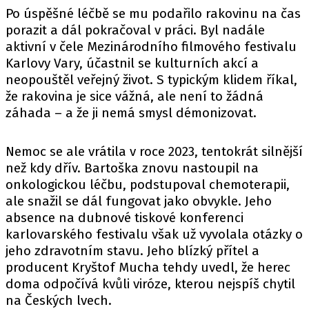
Po úspěšné léčbě se mu podařilo rakovinu na čas
porazit a dál pokračoval v práci. Byl nadále
aktivní v čele Mezinárodního filmového festivalu
Karlovy Vary, účastnil se kulturních akcí a
neopouštěl veřejný život. S typickým klidem říkal,
že rakovina je sice vážná, ale není to žádná
záhada – a že ji nemá smysl démonizovat.
Nemoc se ale vrátila v roce 2023, tentokrát silnější
než kdy dřív. Bartoška znovu nastoupil na
onkologickou léčbu, podstupoval chemoterapii,
ale snažil se dál fungovat jako obvykle. Jeho
absence na dubnové tiskové konferenci
karlovarského festivalu však už vyvolala otázky o
jeho zdravotním stavu. Jeho blízký přítel a
producent Kryštof Mucha tehdy uvedl, že herec
doma odpočívá kvůli viróze, kterou nejspíš chytil
na Českých lvech.