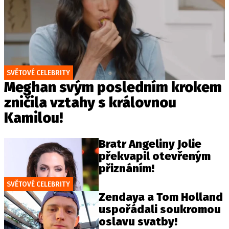
SVĚTOVÉ CELEBRITY
Meghan svým posledním krokem
zničila vztahy s královnou
Kamilou!
Bratr Angeliny Jolie
překvapil otevřeným
přiznáním!
SVĚTOVÉ CELEBRITY
Zendaya a Tom Holland
uspořádali soukromou
oslavu svatby!