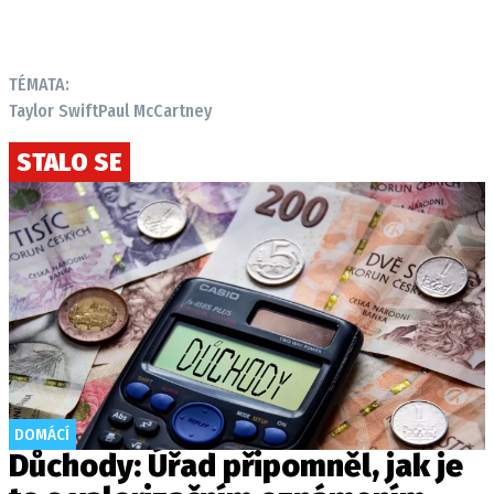
TÉMATA:
Taylor Swift
Paul McCartney
STALO SE
DOMÁCÍ
Důchody: Úřad připomněl, jak je