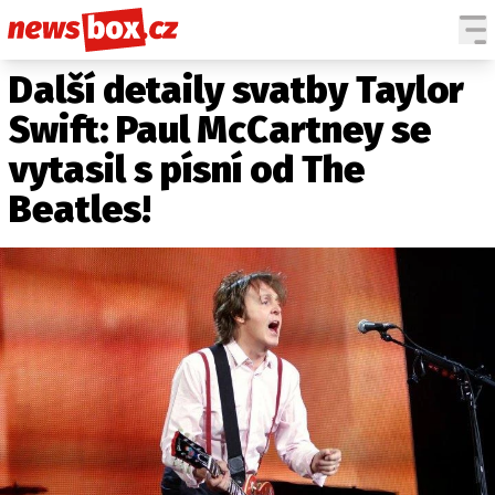
Další detaily svatby Taylor
DOMÁCÍ
ČESKÉ CELEBRITY
ZAHRANIČÍ
SVĚTOVÉ CELEBRITY
Swift: Paul McCartney se
POČASÍ
vytasil s písní od The
KRIMI
Beatles!
EKONOMIKA
KULTURA
SPOLEČNOST
SPORT
SLEDUJTE NÁS NA
|
Máte příběh, fotku nebo video?