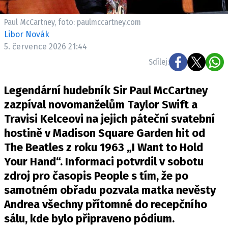
Pošlete e-mail na newsbox.cz
Paul McCartney, foto: paulmccartney.com
Libor Novák
ETICKÝ KODEX
5. července 2026 21:44
REDAKCE
Sdílej:
KONTAKT
VYDAVATEL
Legendární hudebník Sir Paul McCartney
INZERCE
zazpíval novomanželům Taylor Swift a
OSOBNÍ ÚDAJE / COOKIES
Travisi Kelceovi na jejich páteční svatební
hostině v Madison Square Garden hit od
VOLNÁ MÍSTA
The Beatles z roku 1963 „I Want to Hold
Your Hand“. Informaci potvrdil v sobotu
zdroj pro časopis People s tím, že po
samotném obřadu pozvala matka nevěsty
Provozovatelem serveru newsbox.cz je
Andrea všechny přítomné do recepčního
INCORP MEDIA GROUP s.r.o., IČ: 118 23 054
sálu, kde bylo připraveno pódium.