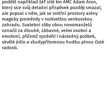
podělil například šéf sítě kin AMC Adam Aron,
který sice svůj detailní příspěvek později smazal,
ale popsal v něm, jak se vnitřní prostory arény
magicky proměnily v rozkvetlou venkovskou
zahradu. Svatební sliby obou novomanželů
označil za dlouhé, zábavné, velmi osobní a
emotivní, přičemž vyzdvihl i následný polibek,
skvělé jídlo a všudypřítomnou hudbu plnou čisté
radosti.