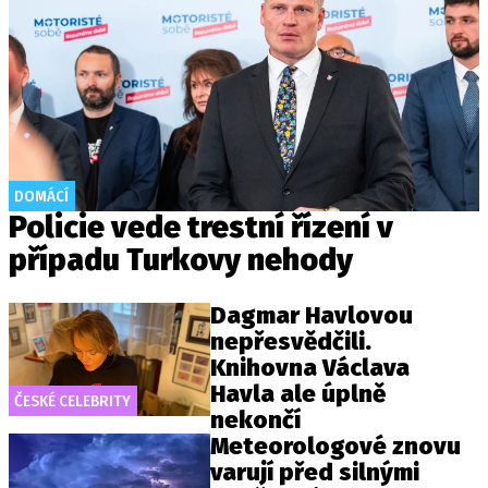
DOMÁCÍ
Policie vede trestní řízení v
případu Turkovy nehody
Dagmar Havlovou
nepřesvědčili.
Knihovna Václava
Havla ale úplně
ČESKÉ CELEBRITY
nekončí
Meteorologové znovu
varují před silnými