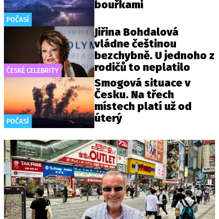
bouřkami
POČASÍ
Jiřina Bohdalová
vládne češtinou
bezchybně. U jednoho z
rodičů to neplatilo
ČESKÉ CELEBRITY
Smogová situace v
Česku. Na třech
místech platí už od
úterý
POČASÍ