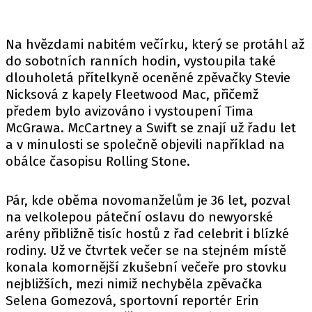
Na hvězdami nabitém večírku, který se protáhl až
do sobotních ranních hodin, vystoupila také
dlouholetá přítelkyně oceněné zpěvačky Stevie
Nicksová z kapely Fleetwood Mac, přičemž
předem bylo avizováno i vystoupení Tima
McGrawa. McCartney a Swift se znají už řadu let
a v minulosti se společně objevili například na
obálce časopisu Rolling Stone.
Pár, kde oběma novomanželům je 36 let, pozval
na velkolepou páteční oslavu do newyorské
arény přibližně tisíc hostů z řad celebrit i blízké
rodiny. Už ve čtvrtek večer se na stejném místě
konala komornější zkušební večeře pro stovku
nejbližších, mezi nimiž nechyběla zpěvačka
Selena Gomezová, sportovní reportér Erin