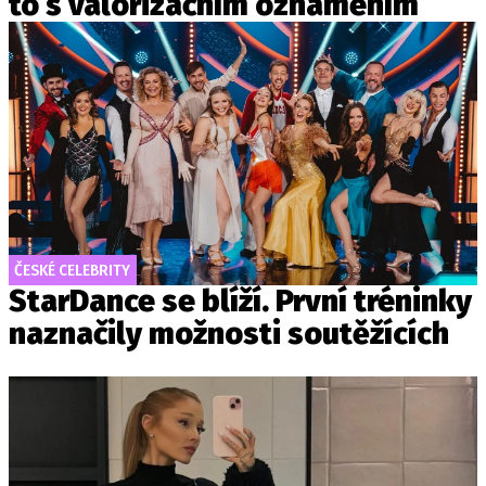
to s valorizačním oznámením
ČESKÉ CELEBRITY
StarDance se blíží. První tréninky
naznačily možnosti soutěžících