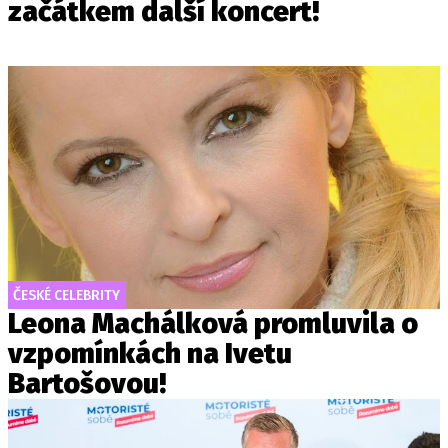
začátkem další koncert!
ČESKÉ CELEBRITY
Leona Machálková promluvila o
vzpomínkách na Ivetu
Bartošovou!