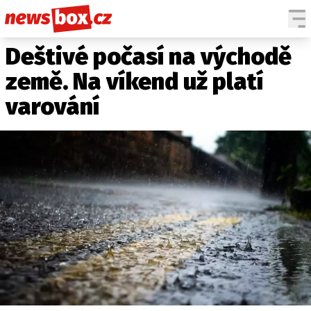
Deštivé počasí na východě
DOMÁCÍ
ČESKÉ CELEBRITY
ZAHRANIČÍ
SVĚTOVÉ CELEBRITY
země. Na víkend už platí
POČASÍ
varování
KRIMI
EKONOMIKA
KULTURA
SPOLEČNOST
SPORT
SLEDUJTE NÁS NA
|
Máte příběh, fotku nebo video?