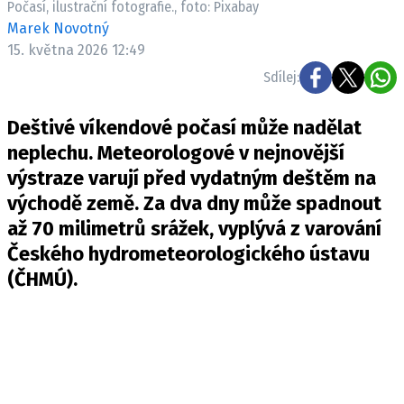
Počasí, ilustrační fotografie., foto: Pixabay
Pošlete e-mail na newsbox.cz
Marek Novotný
15. května 2026 12:49
ETICKÝ KODEX
Sdílej:
REDAKCE
Deštivé víkendové počasí může nadělat
KONTAKT
neplechu. Meteorologové v nejnovější
VYDAVATEL
výstraze varují před vydatným deštěm na
INZERCE
východě země. Za dva dny může spadnout
OSOBNÍ ÚDAJE / COOKIES
až 70 milimetrů srážek, vyplývá z varování
VOLNÁ MÍSTA
Českého hydrometeorologického ústavu
(
ČHMÚ
).
Provozovatelem serveru newsbox.cz je
INCORP MEDIA GROUP s.r.o., IČ: 118 23 054