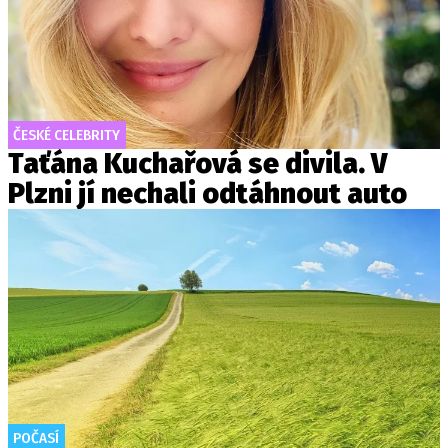
ČESKÉ CELEBRITY
Taťána Kuchařová se divila. V
Plzni jí nechali odtáhnout auto
POČASÍ