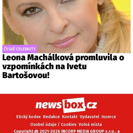
ČESKÉ CELEBRITY
Leona Machálková promluvila o
vzpomínkách na Ivetu
Bartošovou!
Etický kodex
Redakce
Kontakt
Vydavatel
Inzerce
Osobní údaje / Cookies
Volná místa
Copyright @ 2021-2026 INCORP MEDIA GROUP s.r.o., a