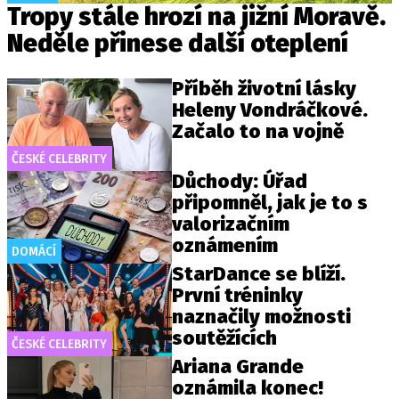
Tropy stále hrozí na jižní Moravě.
Neděle přinese další oteplení
Příběh životní lásky
Heleny Vondráčkové.
Začalo to na vojně
ČESKÉ CELEBRITY
Důchody: Úřad
připomněl, jak je to s
valorizačním
oznámením
DOMÁCÍ
StarDance se blíží.
První tréninky
naznačily možnosti
soutěžících
ČESKÉ CELEBRITY
Ariana Grande
oznámila konec!