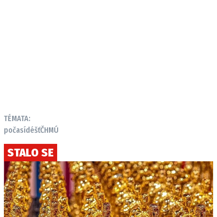
TÉMATA:
počasí
déšť
ČHMÚ
STALO SE