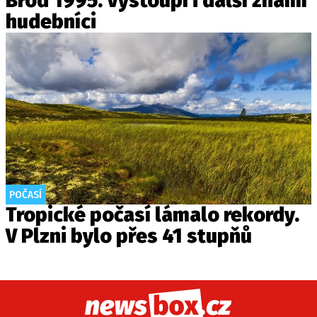
Brod 1995. Vystoupí i další známí
hudebníci
POČASÍ
Tropické počasí lámalo rekordy.
V Plzni bylo přes 41 stupňů