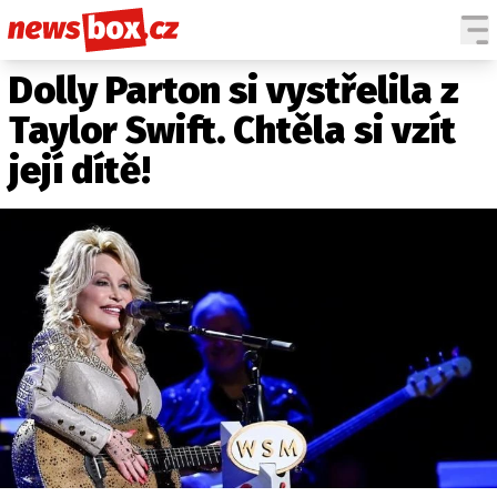
Dolly Parton si vystřelila z
DOMÁCÍ
ČESKÉ CELEBRITY
ZAHRANIČÍ
SVĚTOVÉ CELEBRITY
Taylor Swift. Chtěla si vzít
POČASÍ
její dítě!
KRIMI
EKONOMIKA
KULTURA
SPOLEČNOST
SPORT
SLEDUJTE NÁS NA
|
Máte příběh, fotku nebo video?