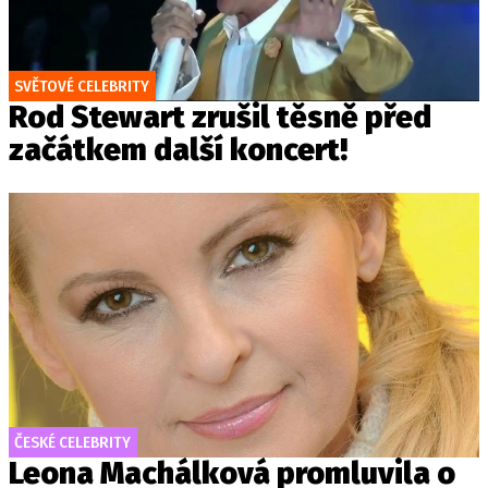
SVĚTOVÉ CELEBRITY
Rod Stewart zrušil těsně před
začátkem další koncert!
ČESKÉ CELEBRITY
Leona Machálková promluvila o