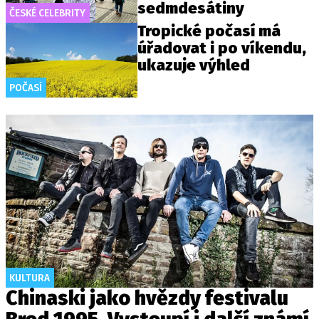
sedmdesátiny
ČESKÉ CELEBRITY
Tropické počasí má
úřadovat i po víkendu,
ukazuje výhled
POČASÍ
KULTURA
Chinaski jako hvězdy festivalu