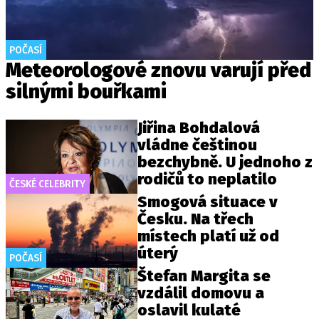
POČASÍ
Meteorologové znovu varují před
silnými bouřkami
Jiřina Bohdalová
vládne češtinou
bezchybně. U jednoho z
rodičů to neplatilo
ČESKÉ CELEBRITY
Smogová situace v
Česku. Na třech
místech platí už od
úterý
POČASÍ
Štefan Margita se
vzdálil domovu a
oslavil kulaté