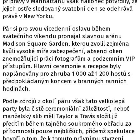
přípravy v Manhattanu však nakonec potvrdily, že
jejich ostře sledovaný svatební den se odehrává
právě v New Yorku.
Pár si pro svou vícedenní oslavu během
svátečního víkendu pronajal slavnou arénu
Madison Square Garden, kterou zvolil zejména
kvůli vysoké míře zabezpečení, absenci oken
znemožňující práci fotografům a podzemním VIP
přístupům. Hlavní ceremonie a recepce byly
naplánovány pro zhruba 1 000 až 1 200 hostů s
předpokládaným koncem v branných ranních
hodinách.
Podle zdrojů z okolí páru však tato velkolepá
party byla čistě ceremoniální záležitostí, neboť
manželský slib měli Taylor a Travis složit již
předtím během tajného soukromého obřadu za
přítomnosti pouze nejbližších, přičemž spekulace
hovoří o tom, že k tomuto právnímu stvrzení