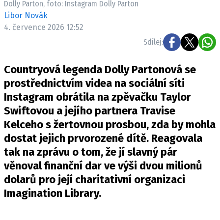
Dolly Parton, foto: Instagram Dolly Parton
Pošlete e-mail na newsbox.cz
Libor Novák
4. července 2026 12:52
ETICKÝ KODEX
Sdílej:
REDAKCE
Countryová legenda Dolly Partonová se
KONTAKT
prostřednictvím videa na sociální síti
VYDAVATEL
Instagram obrátila na zpěvačku Taylor
INZERCE
Swiftovou a jejího partnera Travise
OSOBNÍ ÚDAJE / COOKIES
Kelceho s žertovnou prosbou, zda by mohla
VOLNÁ MÍSTA
dostat jejich prvorozené dítě. Reagovala
tak na zprávu o tom, že jí slavný pár
věnoval finanční dar ve výši dvou milionů
dolarů pro její charitativní organizaci
Provozovatelem serveru newsbox.cz je
Imagination Library.
INCORP MEDIA GROUP s.r.o., IČ: 118 23 054