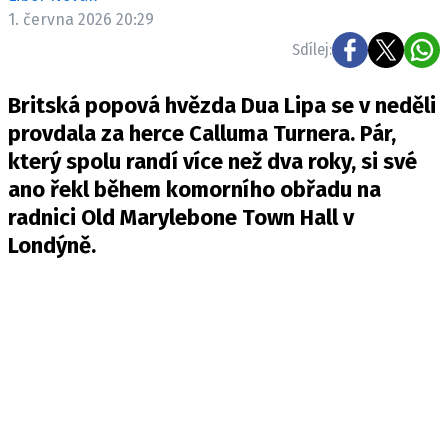
Pošlete e-mail na newsbox.cz
1. června 2026 20:29
Sdílej:
ETICKÝ KODEX
Britská popová hvězda Dua Lipa se v neděli
REDAKCE
provdala za herce Calluma Turnera. Pár,
KONTAKT
který spolu randí více než dva roky, si své
VYDAVATEL
ano řekl během komorního obřadu na
INZERCE
radnici Old Marylebone Town Hall v
OSOBNÍ ÚDAJE / COOKIES
Londýně.
VOLNÁ MÍSTA
Provozovatelem serveru newsbox.cz je
INCORP MEDIA GROUP s.r.o., IČ: 118 23 054