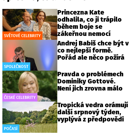
Princezna Kate
odhalila, co ji trápilo
během boje se
zákeřnou nemocí
SVĚTOVÉ CELEBRITY
Andrej Babiš chce být v
co nejlepší formě.
Pořád ale něco požírá
SPOLEČNOST
Pravda o problémech
Dominiky Gottové.
Není jich zrovna málo
ČESKÉ CELEBRITY
Tropická vedra orámují
další srpnový týden,
vyplývá z předpovědi
POČASÍ