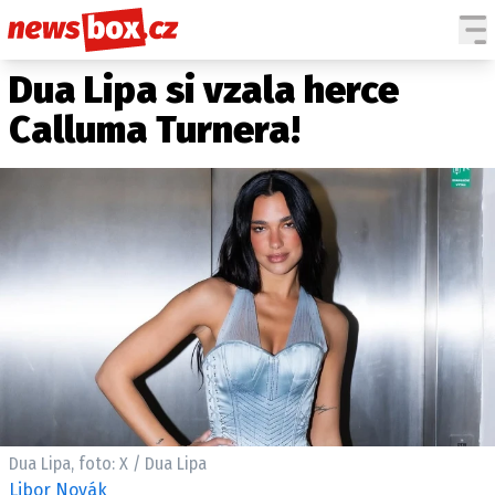
Dua Lipa si vzala herce
DOMÁCÍ
ČESKÉ CELEBRITY
ZAHRANIČÍ
SVĚTOVÉ CELEBRITY
Calluma Turnera!
POČASÍ
KRIMI
EKONOMIKA
KULTURA
SPOLEČNOST
SPORT
SLEDUJTE NÁS NA
|
Dua Lipa, foto: X / Dua Lipa
Máte příběh, fotku nebo video?
Libor Novák