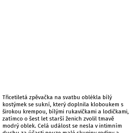
Třicetiletá zpěvačka na svatbu oblékla bílý
kostýmek se sukní, který doplnila kloboukem s
širokou krempou, bílými rukavičkami a lodičkami,
zatímco o šest let starší ženich zvolil tmavě
modrý oblek. Celá událost se nesla v intimním
duchu za účasti pouze malé skupiny rodiny a