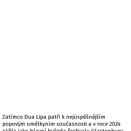
Zatímco Dua Lipa patří k nejúspěšnějším
popovým umělkyním současnosti a v roce 2024
zářila jako hlavní hvězda festivalu Glastonbury,