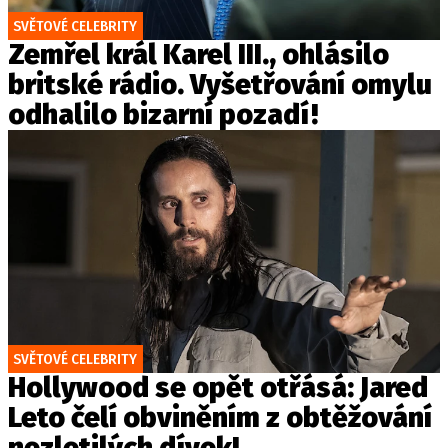
SVĚTOVÉ CELEBRITY
Zemřel král Karel III., ohlásilo
britské rádio. Vyšetřování omylu
odhalilo bizarní pozadí!
SVĚTOVÉ CELEBRITY
Hollywood se opět otřásá: Jared
Leto čelí obviněním z obtěžování
nezletilých dívek!