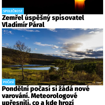
SPOLEČNOST
Zemřel úspěšný spisovatel
Vladimír Páral
POČASÍ
Pondělní počasí si žádá nové
varování. Meteorologové
upřesnili, co a kde hrozí