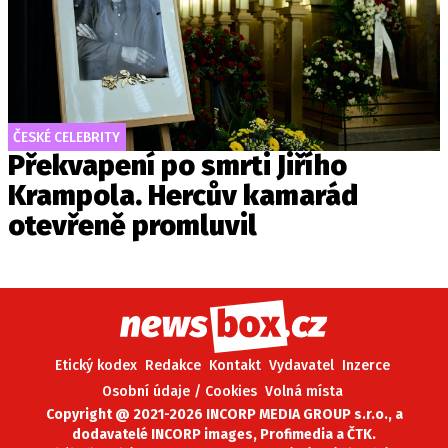
ČESKÉ CELEBRITY
Překvapení po smrti Jiřího
Krampola. Hercův kamarád
otevřeně promluvil
Etický kodex
Redakce
Kontakt
Vydavatel
Inzerce
Osobní údaje / Cookies
Volná místa
Copyright @ 2021-2026 INCORP MEDIA GROUP s.r.o., a
dodavatelé INCORP images, Profimedia a ČTK.