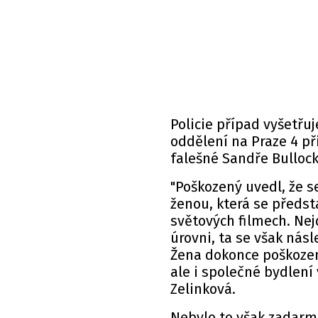
Policie případ vyšetřu
oddělení na Praze 4 p
falešné Sandře Bullock
"Poškozený uvedl, že s
ženou, která se předs
světových filmech. Ne
úrovni, ta se však násl
Žena dokonce poškozen
ale i společné bydlení
Zelinková.
Nebylo to však zadar