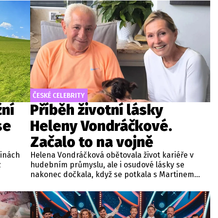
přesně stalo?
ČESKÉ CELEBRITY
žní
Příběh životní lásky
se
Heleny Vondráčkové.
Začalo to na vojně
dinách
Helena Vondráčková obětovala život kariéře v
z
hudebním průmyslu, ale i osudové lásky se
nakonec dočkala, když se potkala s Martinem
Michalem. Manžel populární zpěvačky si na ni v
kendu by
okamžiku, kdy přeskočila jiskra, myslel už dlouho.
a v