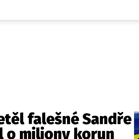
Domácí
České celebrity
Zahraničí
Světové celebrity
Počasí
Krimi
Ekonomika
Kultura
Společnost
Sport
těl falešné Sandře
l o miliony korun
takt
Vydavatel
Inzerce
Osobní údaje / Cookies
Volná míst