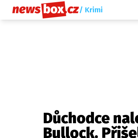
/ Krimi
Důchodce nale
Bullock. Přiše
Etický kodex
Redakce
Kon