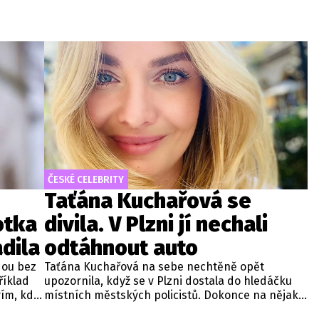
ČESKÉ CELEBRITY
Taťána Kuchařová se
otka
divila. V Plzni jí nechali
dila
odtáhnout auto
jdou bez
Taťána Kuchařová na sebe nechtěně opět
říklad
upozornila, když se v Plzni dostala do hledáčku
vím, kde
místních městských policistů. Dokonce na nějaký
 se
čas ztratila přehled o svém automobilu. Co se