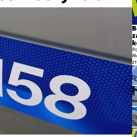
wsbox.cz je INCORP MEDIA GROUP s.r.o., IČ: 118 23 054
ost? Máte pro nás důležitou zprávu, příb
B
z
Pošlete nám mail na:
redakce@newsbox.cz
k
Nejlepší z vás odměníme
Po
Mo
zr
ml
ná
jd