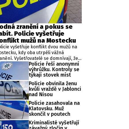
ěh, fotografie, videa?
odná zranění a pokus se
abít. Policie vyšetřuje
onflikt mužů na Mostecku
licie vyšetřuje konflikt dvou mužů na
stecku, kdy oba utrpěli vážná
anění. Vyšetřovatelé se domnívají, že
Policie řeší anonymní
adší z aktérů napadl staršího a
výhrůžku. Kontroly se
sledně se pokusil o sebevraždu. Zatím
týkají stovek míst
e však o předběžné závěry šetření.
Policie obvinila ženu
kvůli vraždě v Jablonci
nad Nisou
Policie zasahovala na
Klatovsku. Muž
skončil v poutech
Kriminalisté vyšetřují
závažný zločin v