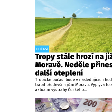
nicméně objevila fotografie, která leccos
odhaluje.
POČASÍ
Tropy stále hrozí na ji
Moravě. Neděle přine
další oteplení
Tropické počasí bude v následujících ho
trápit především jižní Moravu. Vyplývá to 
aktuální výstrahy Českého
hydrometeorologického ústavu (ČHMÚ).
Meteorologové zároveň avizují, že již o ví
se horké počasí mělo vrátit i na další míst
republice.