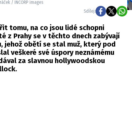
 Mráček / INCORP images
Sdílej:
řit tomu, na co jsou lidé schopni
sté z Prahy se v těchto dnech zabývají
 jehož obětí se stal muž, který pod
aslal veškeré své úspory neznámému
ydával za slavnou hollywoodskou
llock.