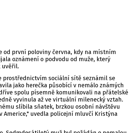
je od první poloviny června, kdy na místním
řijala oznámení o podvodu od muže, který
 uvěřil.
e prostřednictvím sociální sítě seznámil se
tavila jako herečka působící v nemálo známých
jdříve spolu písemně komunikovali na přátelské
edně vyvinula až ve virtuální milenecký vztah.
ému slíbila sňatek, brzkou osobní návštěvu
 v Americe,"
uvedla
policejní mluvčí Kristýna
mo. Sedmdesátiletý muž byl požádán o nemalou