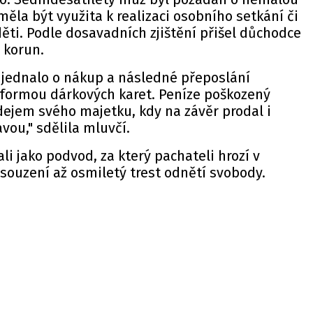
měla být využita k realizaci osobního setkání či
děti. Podle dosavadních zjištění přišel důchodce
 korun.
 jednalo o nákup a následné přeposlání
 formou dárkových karet. Peníze poškozený
dejem svého majetku, kdy na závěr prodal i
avou," sdělila mluvčí.
ali jako podvod, za který pachateli hrozí v
souzení až osmiletý trest odnětí svobody.