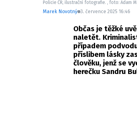
Policie ČR, ilustrační fotografie. , foto: Adam
Marek Novotný
3. července 2025 16:46
Občas je těžké uvě
naletět. Kriminali
případem podvodu,
příslibem lásky z
člověku, jenž se v
herečku Sandru Bu