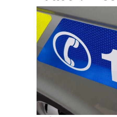
Provozovatelem serveru ne
Zaznamenali jste udál