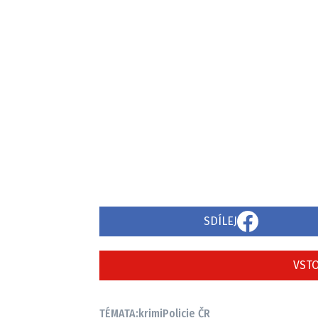
SDÍLEJ
VSTO
TÉMATA:
krimi
Policie ČR