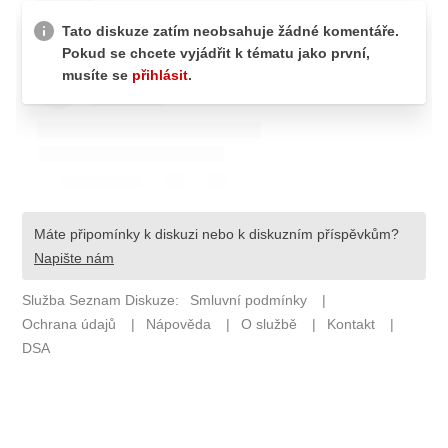
Pošlete e-mail na newsbox.cz
ETICKÝ KODEX
REDAKCE
KONTAKT
VYDAVATEL
INZERCE
OSOBNÍ ÚDAJE / COOKIES
VOLNÁ MÍSTA
Provozovatelem serveru newsbox.cz je
INCORP MEDIA GROUP s.r.o., IČ: 118 23 054