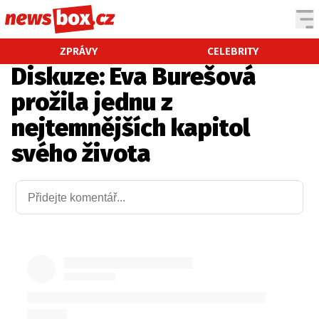
DOMÁCÍ
ČESKÉ CELEBRITY
ZPRÁVY
CELEBRITY
Diskuze: Eva Burešová
ZAHRANIČÍ
SVĚTOVÉ CELEBRITY
prožila jednu z
POČASÍ
nejtemnějších kapitol
KRIMI
svého života
EKONOMIKA
KULTURA
SPOLEČNOST
SPORT
SLEDUJTE NÁS NA
|
Máte příběh, fotku nebo video?