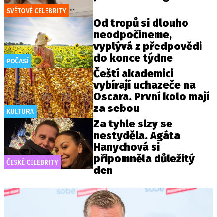
SVĚTOVÉ CELEBRITY
Od tropů si dlouho
neodpočineme,
vyplývá z předpovědi
do konce týdne
POČASÍ
Čeští akademici
vybírají uchazeče na
Oscara. První kolo mají
za sebou
KULTURA
Za tyhle slzy se
nestyděla. Agáta
Hanychová si
připomněla důležitý
ČESKÉ CELEBRITY
den