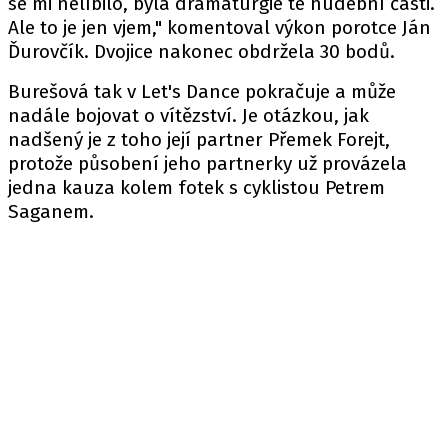
se mi nelíbilo, byla dramaturgie té hudební části.
Ale to je jen vjem," komentoval výkon porotce Ján
Ďurovčík. Dvojice nakonec obdržela 30 bodů.
Burešová tak v Let's Dance pokračuje a může
nadále bojovat o vítězství. Je otázkou, jak
nadšený je z toho její partner Přemek Forejt,
protože působení jeho partnerky už provázela
jedna kauza kolem fotek s cyklistou Petrem
Saganem.