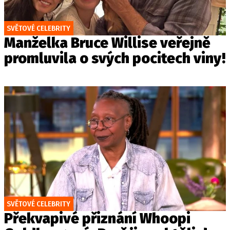
SVĚTOVÉ CELEBRITY
Manželka Bruce Willise veřejně
promluvila o svých pocitech viny!
SVĚTOVÉ CELEBRITY
Překvapivé přiznání Whoopi