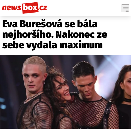
Eva Burešová se bála
DOMÁCÍ
ČESKÉ CELEBRITY
ZAHRANIČÍ
SVĚTOVÉ CELEBRITY
nejhoršího. Nakonec ze
POČASÍ
sebe vydala maximum
KRIMI
EKONOMIKA
KULTURA
SPOLEČNOST
SPORT
SLEDUJTE NÁS NA
|
Máte příběh, fotku nebo video?