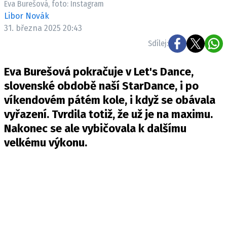
Eva Burešová, foto: Instagram
Pošlete e-mail na newsbox.cz
Libor Novák
31. března 2025 20:43
ETICKÝ KODEX
Sdílej:
REDAKCE
Eva Burešová pokračuje v Let's Dance,
KONTAKT
slovenské obdobě naší StarDance, i po
VYDAVATEL
víkendovém pátém kole, i když se obávala
INZERCE
vyřazení. Tvrdila totiž, že už je na maximu.
OSOBNÍ ÚDAJE / COOKIES
Nakonec se ale vybičovala k dalšímu
VOLNÁ MÍSTA
velkému výkonu.
Provozovatelem serveru newsbox.cz je
INCORP MEDIA GROUP s.r.o., IČ: 118 23 054