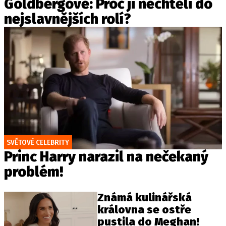
Goldbergové: Proč ji nechtěli do
nejslavnějších rolí?
SVĚTOVÉ CELEBRITY
Princ Harry narazil na nečekaný
problém!
Známá kulinářská
královna se ostře
pustila do Meghan!