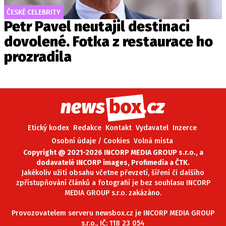
ČESKÉ CELEBRITY
Petr Pavel neutajil destinaci
dovolené. Fotka z restaurace ho
prozradila
Etický kodex
Redakce
Kontakt
Vydavatel
Inzerce
Osobní údaje / Cookies
Volná místa
Copyright @ 2021-2026 INCORP MEDIA GROUP s.r.o., a
dodavatelé INCORP images, Profimedia a ČTK.
Jakékoliv užití obsahu včetne převzetí, šíření či dalšího
zpřístupňování článků a fotografií je bez souhlasu INCORP
MEDIA GROUP s.r.o. zakázáno.
Provozovatelem serveru newsbox.cz je INCORP MEDIA GROUP
s.r.o., IČ: 118 23 054