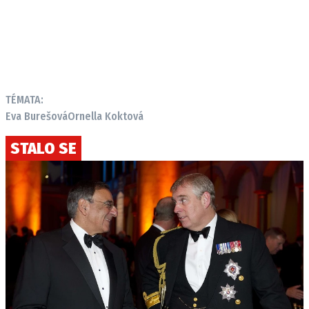
TÉMATA:
Eva Burešová
Ornella Koktová
STALO SE