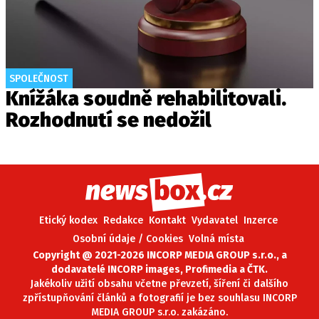
SPOLEČNOST
Knížáka soudně rehabilitovali.
Rozhodnutí se nedožil
Etický kodex
Redakce
Kontakt
Vydavatel
Inzerce
Osobní údaje / Cookies
Volná místa
Copyright @ 2021-2026 INCORP MEDIA GROUP s.r.o., a
dodavatelé INCORP images, Profimedia a ČTK.
Jakékoliv užití obsahu včetne převzetí, šíření či dalšího
zpřístupňování článků a fotografií je bez souhlasu INCORP
MEDIA GROUP s.r.o. zakázáno.