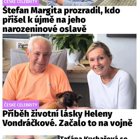
ČESKÉ CELEBRITY
Štefan Margita prozradil, kdo
přišel k újmě na jeho
narozeninové oslavě
ČESKÉ CELEBRITY
Příběh životní lásky Heleny
Vondráčkové. Začalo to na vojně
Taťána Kuchařová se