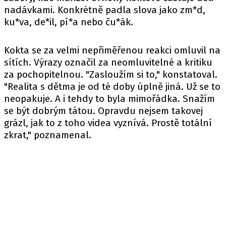
nadávkami. Konkrétně padla slova jako zm*d,
ku*va, de*il, pí*a nebo ču*ák.
Kokta se za velmi nepřiměřenou reakci omluvil na
sítích. Výrazy označil za neomluvitelné a kritiku
za pochopitelnou. "Zasloužím si to," konstatoval.
"Realita s dětma je od té doby úplně jiná. Už se to
neopakuje. A i tehdy to byla mimořádka. Snažím
se být dobrým tátou. Opravdu nejsem takovej
grázl, jak to z toho videa vyznívá. Prostě totální
zkrat," poznamenal.