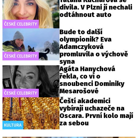
divila. V Plzni jí nechali
odtáhnout auto
ČESKÉ CELEBRITY
Bude to další
olympionik? Eva
Adamczyková
promluvila o výchově
ČESKÉ CELEBRITY
syna
Agáta Hanychová
řekla, co ví o
snoubenci Dominiky
Mesarošové
ČESKÉ CELEBRITY
Čeští akademici
vybírají uchazeče na
Oscara. První kolo mají
za sebou
KULTURA