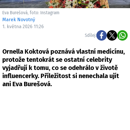
Pošlete e-mail na newsbox.cz
Eva Burešová, foto: Instagram
Marek Novotný
ETICKÝ KODEX
1. května 2026 11:26
REDAKCE
Sdílej:
KONTAKT
VYDAVATEL
Ornella Koktová poznává vlastní medicínu,
INZERCE
protože tentokrát se ostatní celebrity
OSOBNÍ ÚDAJE / COOKIES
vyjadřují k tomu, co se odehrálo v životě
influencerky. Příležitost si nenechala ujít
VOLNÁ MÍSTA
ani Eva Burešová.
Provozovatelem serveru newsbox.cz je
INCORP MEDIA GROUP s.r.o., IČ: 118 23 054