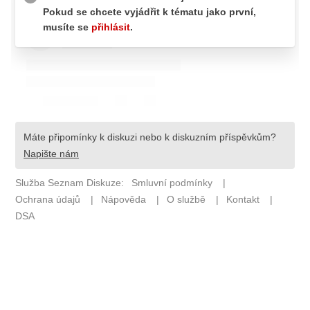
Pošlete e-mail na newsbox.cz
ETICKÝ KODEX
REDAKCE
KONTAKT
VYDAVATEL
INZERCE
OSOBNÍ ÚDAJE / COOKIES
VOLNÁ MÍSTA
Provozovatelem serveru newsbox.cz je
INCORP MEDIA GROUP s.r.o., IČ: 118 23 054