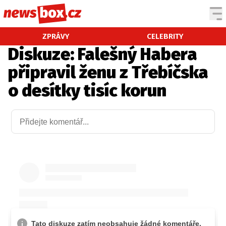
DOMÁCÍ
ČESKÉ CELEBRITY
ZPRÁVY
CELEBRITY
Diskuze: Falešný Habera
ZAHRANIČÍ
SVĚTOVÉ CELEBRITY
připravil ženu z Třebíčska
POČASÍ
o desítky tisíc korun
KRIMI
EKONOMIKA
KULTURA
SPOLEČNOST
SPORT
SLEDUJTE NÁS NA
|
Máte příběh, fotku nebo video?