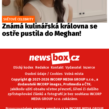
SVĚTOVÉ CELEBRITY
Známá kulinářská královna se
ostře pustila do Meghan!
Etický kodex
Redakce
Kontakt
Vydavatel
Inzerce
Osobní údaje / Cookies
Volná místa
Copyright @ 2021-2026 INCORP MEDIA GROUP s.r.o., a
dodavatelé INCORP images, Profimedia a ČTK.
Jakékoliv užití obsahu včetne převzetí, šíření či dalšího
zpřístupňování článků a fotografií je bez souhlasu INCORP
MEDIA GROUP s.r.o. zakázáno.
Provozovatelem serveru newsbox.cz je INCORP MEDIA GROUP