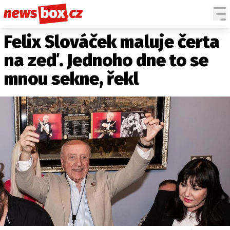
Felix Slováček maluje čerta
DOMÁCÍ
ČESKÉ CELEBRITY
ZAHRANIČÍ
SVĚTOVÉ CELEBRITY
na zeď. Jednoho dne to se
POČASÍ
mnou sekne, řekl
KRIMI
EKONOMIKA
KULTURA
SPOLEČNOST
SPORT
SLEDUJTE NÁS NA
|
Máte příběh, fotku nebo video?