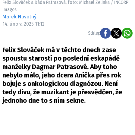
Felix Slováček a Dáda Patrasová, foto: Michael Zelinka / INCORP
Pošlete e-mail na newsbox.cz
images
Marek Novotný
ETICKÝ KODEX
14. února 2025 11:12
REDAKCE
Sdílej:
KONTAKT
Felix Slováček má v těchto dnech zase
VYDAVATEL
spoustu starostí po poslední eskapádě
INZERCE
manželky Dagmar Patrasové. Aby toho
OSOBNÍ ÚDAJE / COOKIES
nebylo málo, jeho dcera Anička přes rok
VOLNÁ MÍSTA
bojuje s onkologickou diagnózou. Není
tedy divu, že muzikant je přesvědčen, že
jednoho dne to s ním sekne.
Provozovatelem serveru newsbox.cz je
INCORP MEDIA GROUP s.r.o., IČ: 118 23 054