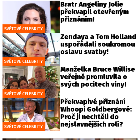
Bratr Angeliny Jolie
překvapil otevřeným
přiznáním!
SVĚTOVÉ CELEBRITY
Zendaya a Tom Holland
uspořádali soukromou
oslavu svatby!
SVĚTOVÉ CELEBRITY
Manželka Bruce Willise
veřejně promluvila o
svých pocitech viny!
SVĚTOVÉ CELEBRITY
Překvapivé přiznání
Whoopi Goldbergové:
Proč ji nechtěli do
nejslavnějších rolí?
SVĚTOVÉ CELEBRITY