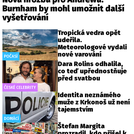
Burnham by mohl umožnit další
vyšetřování
Tropická vedra opět
udeřila.
Meteorologové vydali
nové varování
POČASÍ
Dara Rolins odhalila,
co teď upřednostňuje
před svatbou
ČESKÉ CELEBRITY
Identita neznámého
muže z Krkonoš už není
tajemstvím
DOMÁCÍ
Štefan Margita
prozradil, kdo přišel k