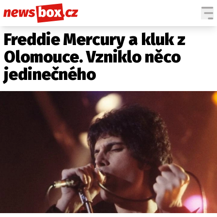
Freddie Mercury a kluk z
DOMÁCÍ
ČESKÉ CELEBRITY
ZAHRANIČÍ
SVĚTOVÉ CELEBRITY
Olomouce. Vzniklo něco
POČASÍ
jedinečného
KRIMI
EKONOMIKA
KULTURA
SPOLEČNOST
SPORT
SLEDUJTE NÁS NA
|
Máte příběh, fotku nebo video?