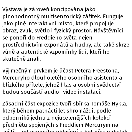
Výstava je zároveň koncipována jako
plnohodnotný multisenzorický zážitek. Funguje
jako plně interaktivní místo, které propojuje
obraz, zvuk, světlo i fyzický prostor. Návštěvníci
se ponoří do Freddieho světa nejen
prostřednictvím exponátů a hudby, ale také skrze
vůně a autentické vzpomínky lidí, kteří ho
skutečně znali.
Výjimečným prvkem je účast Petera Freestona,
Mercuryho dlouholetého osobního asistenta a
blízkého přítele, jehož hlas a osobní svědectví
budou součástí audio i video instalací.
Zásadní část expozice tvoří sbírka Tomáše Hykla,
který během patnácti let shromáždil podle
odborníků jednu z nejucelenějších kolekcí
předmětů spojených s Freddiem Mercurym na
světě – od osobního oblečení a bot přes nábytek