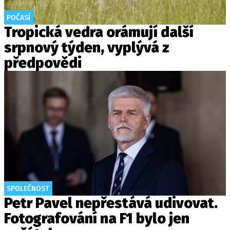
POČASÍ
Tropická vedra orámují další
srpnový týden, vyplývá z
předpovědi
SPOLEČNOST
Petr Pavel nepřestává udivovat.
Fotografování na F1 bylo jen