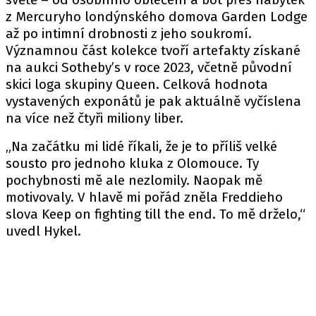
z Mercuryho londýnského domova Garden Lodge
až po intimní drobnosti z jeho soukromí.
Významnou část kolekce tvoří artefakty získané
na aukci Sotheby’s v roce 2023, včetně původní
skici loga skupiny Queen. Celková hodnota
vystavených exponátů je pak aktuálně vyčíslena
na více než čtyři miliony liber.
„Na začátku mi lidé říkali, že je to příliš velké
sousto pro jednoho kluka z Olomouce. Ty
pochybnosti mě ale nezlomily. Naopak mě
motivovaly. V hlavě mi pořád zněla Freddieho
slova Keep on fighting till the end. To mě drželo,“
uvedl Hykel.