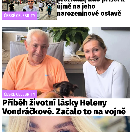
újmě na jeho
narozeninové oslavě
ČESKÉ CELEBRITY
ČESKÉ CELEBRITY
Příběh životní lásky Heleny
Vondráčkové. Začalo to na vojně