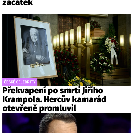
začátek
ČESKÉ CELEBRITY
Překvapení po smrti Jiřího
Krampola. Hercův kamarád
otevřeně promluvil