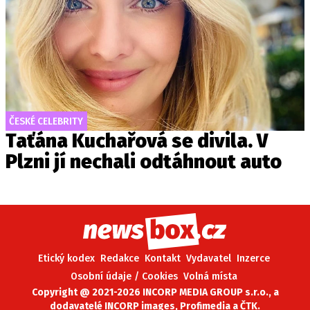
ČESKÉ CELEBRITY
Taťána Kuchařová se divila. V
Plzni jí nechali odtáhnout auto
Etický kodex
Redakce
Kontakt
Vydavatel
Inzerce
Osobní údaje / Cookies
Volná místa
Copyright @ 2021-2026 INCORP MEDIA GROUP s.r.o., a
dodavatelé INCORP images, Profimedia a ČTK.