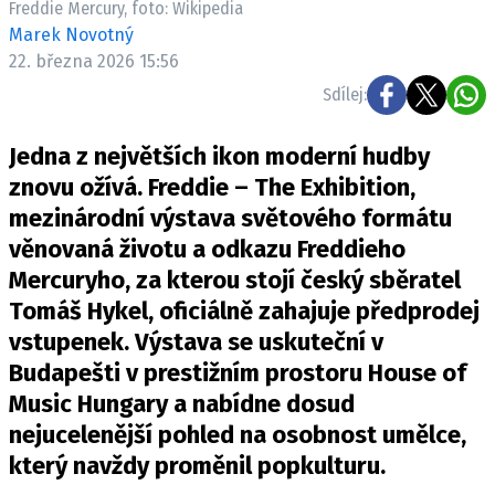
Freddie Mercury, foto: Wikipedia
Pošlete e-mail na newsbox.cz
Marek Novotný
22. března 2026 15:56
ETICKÝ KODEX
Sdílej:
REDAKCE
Jedna z největších ikon moderní hudby
KONTAKT
znovu ožívá. Freddie – The Exhibition,
VYDAVATEL
mezinárodní výstava světového formátu
INZERCE
věnovaná životu a odkazu Freddieho
OSOBNÍ ÚDAJE / COOKIES
Mercuryho, za kterou stojí český sběratel
VOLNÁ MÍSTA
Tomáš Hykel, oficiálně zahajuje předprodej
vstupenek. Výstava se uskuteční v
Budapešti v prestižním prostoru House of
Music Hungary a nabídne dosud
Provozovatelem serveru newsbox.cz je
nejucelenější pohled na osobnost umělce,
INCORP MEDIA GROUP s.r.o., IČ: 118 23 054
který navždy proměnil popkulturu.