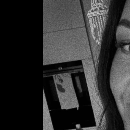
Provozovatelem serveru ne
Zaznamenali jste udál