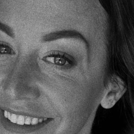
wsbox.cz je INCORP MEDIA GROUP s.r.o., IČ: 118 23 054
ost? Máte pro nás důležitou zprávu, příb
Pošlete nám mail na:
redakce@newsbox.cz
Nejlepší z vás odměníme