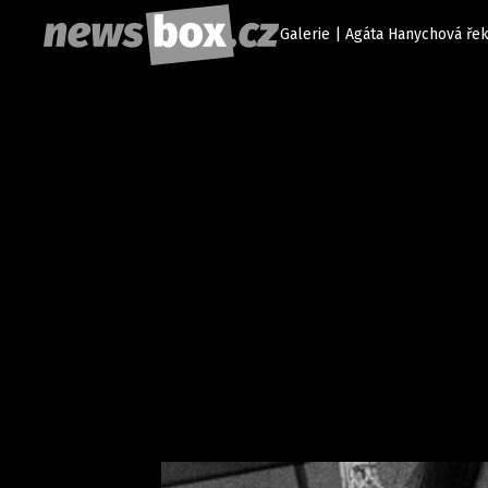
Galerie | Agáta Hanychová řekl
Etický kodex
Redakce
Kon