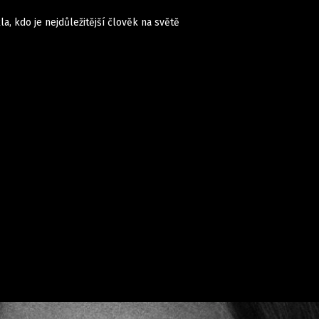
a, kdo je nejdůležitější člověk na světě
Domácí
České celebrity
Zahraničí
Světové celebrity
Počasí
Krimi
Ekonomika
Kultura
Společnost
Sport
takt
Vydavatel
Inzerce
Osobní údaje / Cookies
Volná míst