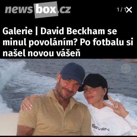
1 / 1
DOMÁCÍ
ČESKÉ CELEBRITY
Galerie | David Beckham se
ZAHRANIČÍ
SVĚTOVÉ CELEBRITY
minul povoláním? Po fotbalu si
POČASÍ
našel novou vášeň
KRIMI
EKONOMIKA
KULTURA
SPOLEČNOST
SPORT
SLEDUJTE NÁS NA
|
Máte příběh, fotku nebo video?