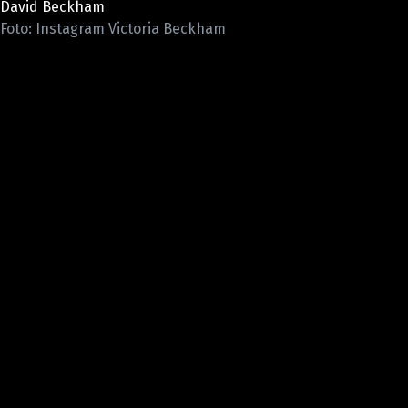
David Beckham
Pošlete e-mail na newsbox.cz
Foto: Instagram Victoria Beckham
ETICKÝ KODEX
REDAKCE
KONTAKT
VYDAVATEL
INZERCE
OSOBNÍ ÚDAJE / COOKIES
VOLNÁ MÍSTA
Provozovatelem serveru newsbox.cz je
INCORP MEDIA GROUP s.r.o., IČ: 118 23 054