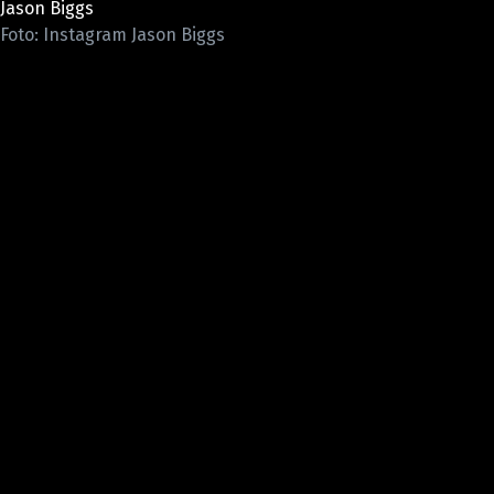
Jason Biggs
Pošlete e-mail na newsbox.cz
Foto: Instagram Jason Biggs
ETICKÝ KODEX
REDAKCE
KONTAKT
VYDAVATEL
INZERCE
OSOBNÍ ÚDAJE / COOKIES
VOLNÁ MÍSTA
Provozovatelem serveru newsbox.cz je
INCORP MEDIA GROUP s.r.o., IČ: 118 23 054