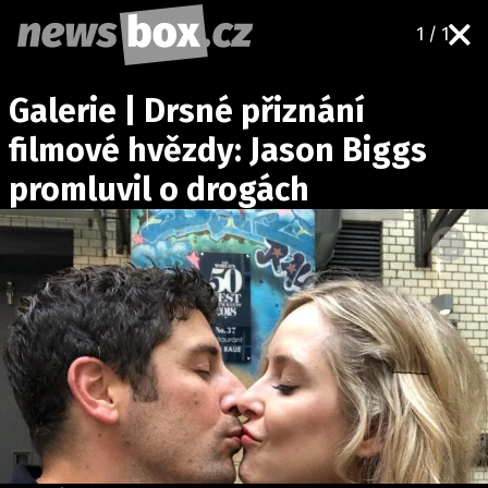
1 / 1
DOMÁCÍ
ČESKÉ CELEBRITY
Galerie | Drsné přiznání
ZAHRANIČÍ
SVĚTOVÉ CELEBRITY
filmové hvězdy: Jason Biggs
POČASÍ
promluvil o drogách
KRIMI
EKONOMIKA
KULTURA
SPOLEČNOST
SPORT
SLEDUJTE NÁS NA
|
Máte příběh, fotku nebo video?