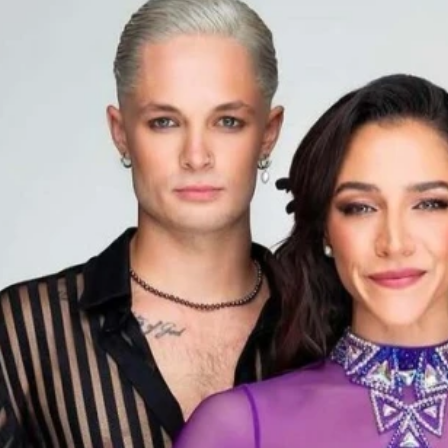
wsbox.cz je INCORP MEDIA GROUP s.r.o., IČ: 118 23 054
ost? Máte pro nás důležitou zprávu, příb
Pošlete nám mail na:
redakce@newsbox.cz
Nejlepší z vás odměníme