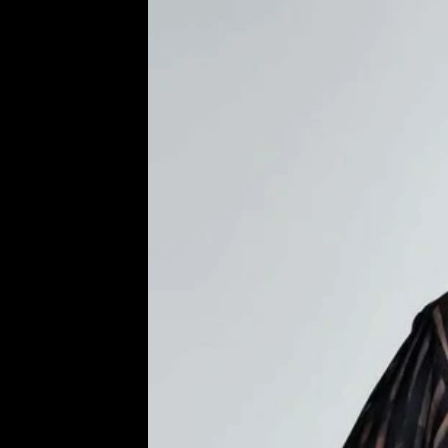
Provozovatelem serveru ne
Zaznamenali jste udál