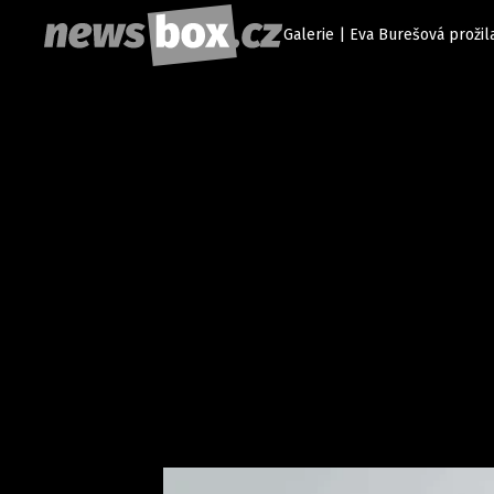
Galerie | Eva Burešová prožil
Etický kodex
Redakce
Kon