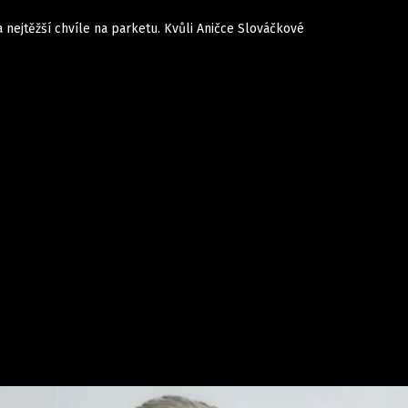
a nejtěžší chvíle na parketu. Kvůli Aničce Slováčkové
Domácí
České celebrity
Zahraničí
Světové celebrity
Počasí
Krimi
Ekonomika
Kultura
Společnost
Sport
takt
Vydavatel
Inzerce
Osobní údaje / Cookies
Volná míst