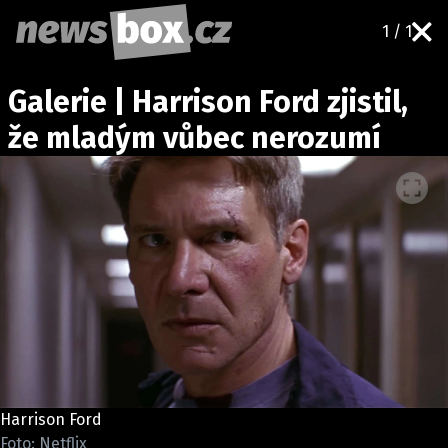
1 / 1
DOMÁCÍ
ČESKÉ CELEBRITY
Galerie | Harrison Ford zjistil,
ZAHRANIČÍ
SVĚTOVÉ CELEBRITY
že mladým vůbec nerozumí
POČASÍ
KRIMI
EKONOMIKA
KULTURA
SPOLEČNOST
SPORT
SLEDUJTE NÁS NA
|
Harrison Ford
Máte příběh, fotku nebo video?
Foto: Netflix