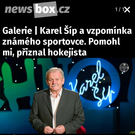
1 / 1
DOMÁCÍ
ČESKÉ CELEBRITY
Galerie | Karel Šíp a vzpomínka
ZAHRANIČÍ
SVĚTOVÉ CELEBRITY
známého sportovce. Pomohl
POČASÍ
mi, přiznal hokejista
KRIMI
EKONOMIKA
KULTURA
SPOLEČNOST
SPORT
SLEDUJTE NÁS NA
|
Máte příběh, fotku nebo video?