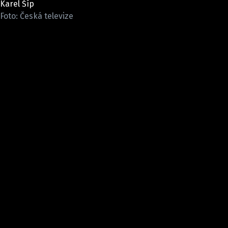
Karel Šíp
Pošlete e-mail na newsbox.cz
Foto: Česká televize
ETICKÝ KODEX
REDAKCE
KONTAKT
VYDAVATEL
INZERCE
OSOBNÍ ÚDAJE / COOKIES
VOLNÁ MÍSTA
Provozovatelem serveru newsbox.cz je
INCORP MEDIA GROUP s.r.o., IČ: 118 23 054