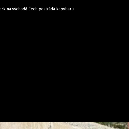
opark na východě Čech postrádá kapybaru
Domácí
České celebrity
Zahraničí
Světové celebrity
Počasí
Krimi
Ekonomika
Kultura
Společnost
Sport
takt
Vydavatel
Inzerce
Osobní údaje / Cookies
Volná míst