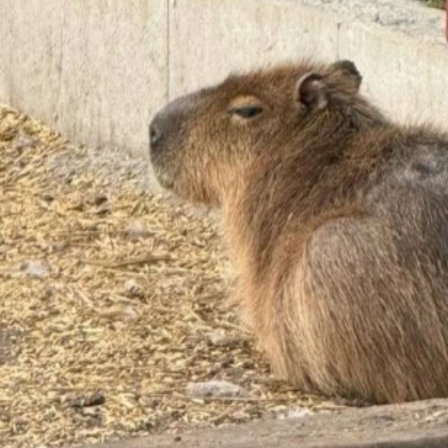
wsbox.cz je INCORP MEDIA GROUP s.r.o., IČ: 118 23 054
ost? Máte pro nás důležitou zprávu, příb
Pošlete nám mail na:
redakce@newsbox.cz
Nejlepší z vás odměníme