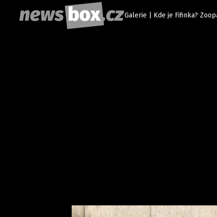
Galerie | Kde je Fifinka? Zo
Etický kodex
Redakce
Kon