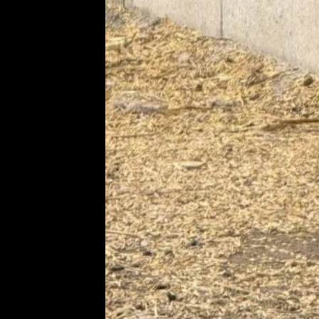
Provozovatelem serveru ne
Zaznamenali jste udál