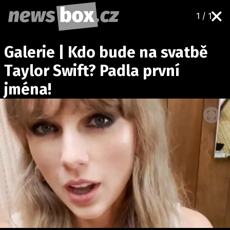
1 / 1
DOMÁCÍ
ČESKÉ CELEBRITY
Galerie | Kdo bude na svatbě
ZAHRANIČÍ
SVĚTOVÉ CELEBRITY
Taylor Swift? Padla první
POČASÍ
jména!
KRIMI
EKONOMIKA
KULTURA
SPOLEČNOST
SPORT
SLEDUJTE NÁS NA
|
Máte příběh, fotku nebo video?