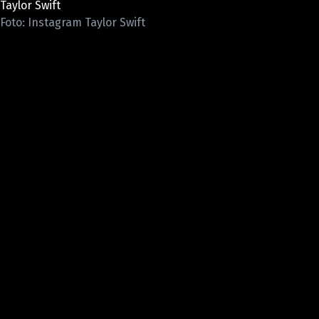
Taylor Swift
Pošlete e-mail na newsbox.cz
Foto: Instagram Taylor Swift
ETICKÝ KODEX
REDAKCE
KONTAKT
VYDAVATEL
INZERCE
OSOBNÍ ÚDAJE / COOKIES
VOLNÁ MÍSTA
Provozovatelem serveru newsbox.cz je
INCORP MEDIA GROUP s.r.o., IČ: 118 23 054