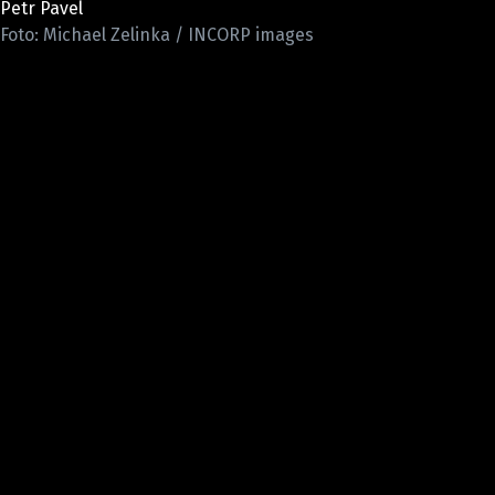
Petr Pavel
Pošlete e-mail na newsbox.cz
Foto: Michael Zelinka / INCORP images
ETICKÝ KODEX
REDAKCE
KONTAKT
VYDAVATEL
INZERCE
OSOBNÍ ÚDAJE / COOKIES
VOLNÁ MÍSTA
Provozovatelem serveru newsbox.cz je
INCORP MEDIA GROUP s.r.o., IČ: 118 23 054