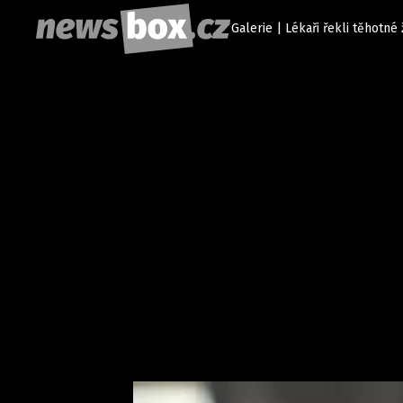
Galerie | Lékaři řekli těhotné 
Etický kodex
Redakce
Kon