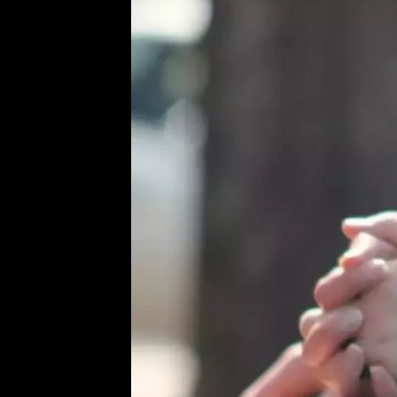
Provozovatelem serveru ne
Zaznamenali jste udál