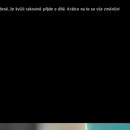
ženě, že kvůli rakovině přijde o dítě. Krátce na to se vše změnilo!
Domácí
České celebrity
Zahraničí
Světové celebrity
Počasí
Krimi
Ekonomika
Kultura
Společnost
Sport
takt
Vydavatel
Inzerce
Osobní údaje / Cookies
Volná míst