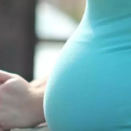
wsbox.cz je INCORP MEDIA GROUP s.r.o., IČ: 118 23 054
ost? Máte pro nás důležitou zprávu, příb
Pošlete nám mail na:
redakce@newsbox.cz
Nejlepší z vás odměníme