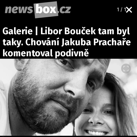
1 / 1
DOMÁCÍ
ČESKÉ CELEBRITY
Galerie | Libor Bouček tam byl
ZAHRANIČÍ
SVĚTOVÉ CELEBRITY
taky. Chování Jakuba Prachaře
POČASÍ
komentoval podivně
KRIMI
EKONOMIKA
KULTURA
SPOLEČNOST
SPORT
SLEDUJTE NÁS NA
|
Máte příběh, fotku nebo video?