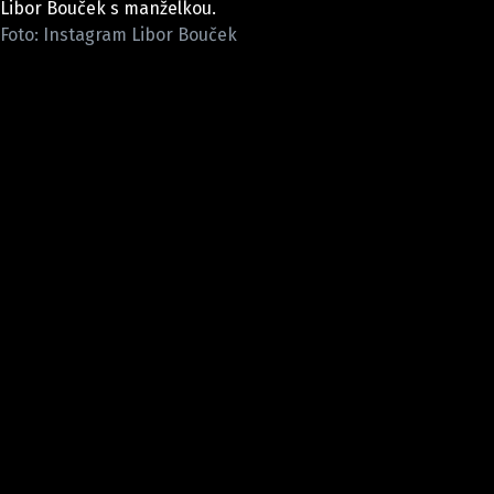
Libor Bouček s manželkou.
Pošlete e-mail na newsbox.cz
Foto: Instagram Libor Bouček
ETICKÝ KODEX
REDAKCE
KONTAKT
VYDAVATEL
INZERCE
OSOBNÍ ÚDAJE / COOKIES
VOLNÁ MÍSTA
Provozovatelem serveru newsbox.cz je
INCORP MEDIA GROUP s.r.o., IČ: 118 23 054