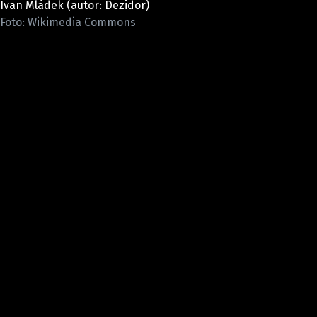
Ivan Mládek (autor: Dezidor)
Pošlete e-mail na newsbox.cz
Foto: Wikimedia Commons
ETICKÝ KODEX
REDAKCE
KONTAKT
VYDAVATEL
INZERCE
OSOBNÍ ÚDAJE / COOKIES
VOLNÁ MÍSTA
Provozovatelem serveru newsbox.cz je
INCORP MEDIA GROUP s.r.o., IČ: 118 23 054