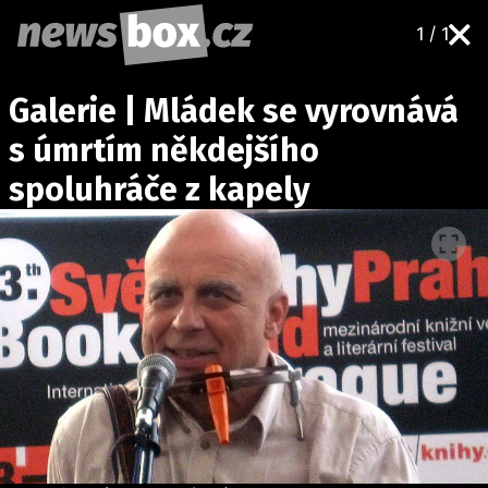
1 / 1
DOMÁCÍ
ČESKÉ CELEBRITY
Galerie | Mládek se vyrovnává
ZAHRANIČÍ
SVĚTOVÉ CELEBRITY
s úmrtím někdejšího
POČASÍ
spoluhráče z kapely
KRIMI
EKONOMIKA
KULTURA
SPOLEČNOST
SPORT
SLEDUJTE NÁS NA
|
Máte příběh, fotku nebo video?