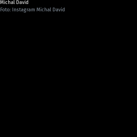
Michal David
Pošlete e-mail na newsbox.cz
Foto: Instagram Michal David
ETICKÝ KODEX
REDAKCE
KONTAKT
VYDAVATEL
INZERCE
OSOBNÍ ÚDAJE / COOKIES
VOLNÁ MÍSTA
Provozovatelem serveru newsbox.cz je
INCORP MEDIA GROUP s.r.o., IČ: 118 23 054