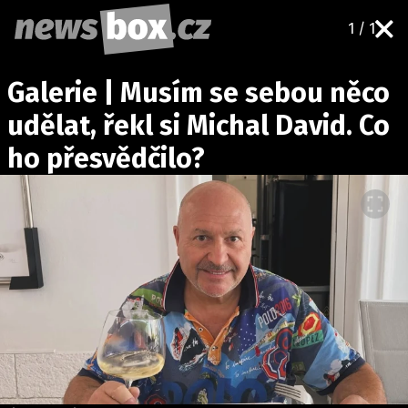
1 / 1
DOMÁCÍ
ČESKÉ CELEBRITY
Galerie | Musím se sebou něco
ZAHRANIČÍ
SVĚTOVÉ CELEBRITY
udělat, řekl si Michal David. Co
POČASÍ
ho přesvědčilo?
KRIMI
EKONOMIKA
KULTURA
SPOLEČNOST
SPORT
SLEDUJTE NÁS NA
|
Máte příběh, fotku nebo video?