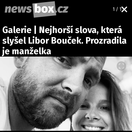
1 / 1
DOMÁCÍ
ČESKÉ CELEBRITY
Galerie | Nejhorší slova, která
ZAHRANIČÍ
SVĚTOVÉ CELEBRITY
slyšel Libor Bouček. Prozradila
POČASÍ
je manželka
KRIMI
EKONOMIKA
KULTURA
SPOLEČNOST
SPORT
SLEDUJTE NÁS NA
|
Máte příběh, fotku nebo video?