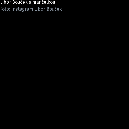
Libor Bouček s manželkou.
Pošlete e-mail na newsbox.cz
Foto: Instagram Libor Bouček
ETICKÝ KODEX
REDAKCE
KONTAKT
VYDAVATEL
INZERCE
OSOBNÍ ÚDAJE / COOKIES
VOLNÁ MÍSTA
Provozovatelem serveru newsbox.cz je
INCORP MEDIA GROUP s.r.o., IČ: 118 23 054