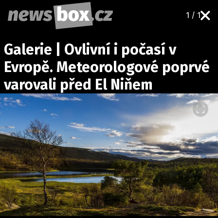
1 / 1
DOMÁCÍ
ČESKÉ CELEBRITY
Galerie | Ovlivní i počasí v
ZAHRANIČÍ
SVĚTOVÉ CELEBRITY
Evropě. Meteorologové poprvé
POČASÍ
varovali před El Niňem
KRIMI
EKONOMIKA
KULTURA
SPOLEČNOST
SPORT
SLEDUJTE NÁS NA
|
Máte příběh, fotku nebo video?