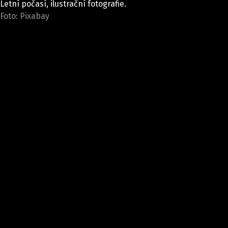
Letní počasí, ilustrační fotografie.
Pošlete e-mail na newsbox.cz
Foto: Pixabay
ETICKÝ KODEX
REDAKCE
KONTAKT
VYDAVATEL
INZERCE
OSOBNÍ ÚDAJE / COOKIES
VOLNÁ MÍSTA
Provozovatelem serveru newsbox.cz je
INCORP MEDIA GROUP s.r.o., IČ: 118 23 054