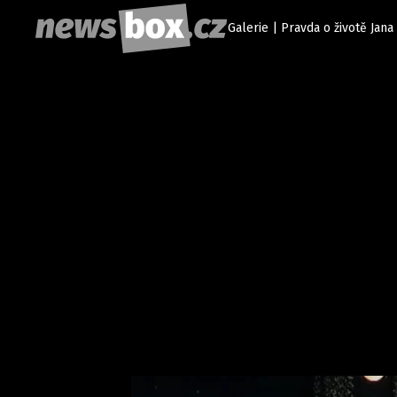
Galerie | Pravda o životě Jan
Etický kodex
Redakce
Kon