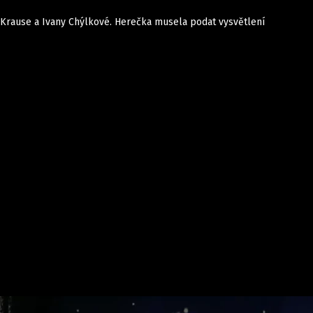
a Krause a Ivany Chýlkové. Herečka musela podat vysvětlení
Domácí
České celebrity
Zahraničí
Světové celebrity
Počasí
Krimi
Ekonomika
Kultura
Společnost
Sport
takt
Vydavatel
Inzerce
Osobní údaje / Cookies
Volná míst