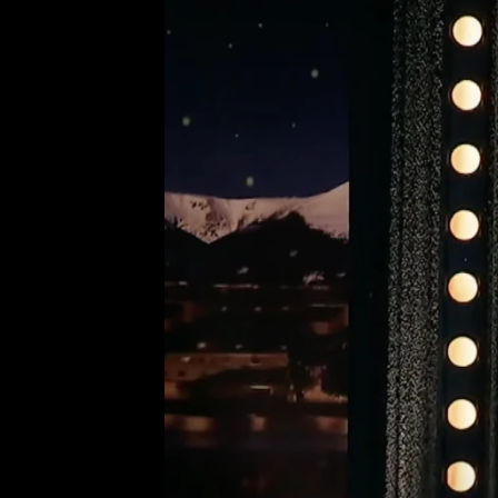
Provozovatelem serveru ne
Zaznamenali jste udál