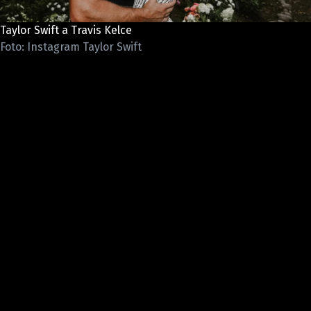
Pošlete e-mail na newsbox.cz
Taylor Swift a Travis Kelce
Foto: Instagram Taylor Swift
ETICKÝ KODEX
REDAKCE
KONTAKT
VYDAVATEL
INZERCE
OSOBNÍ ÚDAJE / COOKIES
VOLNÁ MÍSTA
Provozovatelem serveru newsbox.cz je
INCORP MEDIA GROUP s.r.o., IČ: 118 23 054