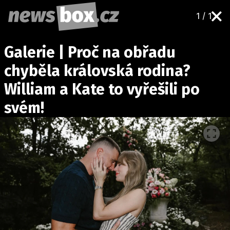
1 / 1
DOMÁCÍ
ČESKÉ CELEBRITY
Galerie | Proč na obřadu
ZAHRANIČÍ
SVĚTOVÉ CELEBRITY
chyběla královská rodina?
POČASÍ
William a Kate to vyřešili po
KRIMI
svém!
EKONOMIKA
KULTURA
SPOLEČNOST
SPORT
SLEDUJTE NÁS NA
|
Máte příběh, fotku nebo video?