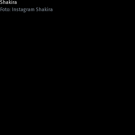
Shakira
Pošlete e-mail na newsbox.cz
Foto: Instagram Shakira
ETICKÝ KODEX
REDAKCE
KONTAKT
VYDAVATEL
INZERCE
OSOBNÍ ÚDAJE / COOKIES
VOLNÁ MÍSTA
Provozovatelem serveru newsbox.cz je
INCORP MEDIA GROUP s.r.o., IČ: 118 23 054