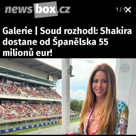
1 / 1
DOMÁCÍ
ČESKÉ CELEBRITY
Galerie | Soud rozhodl: Shakira
ZAHRANIČÍ
SVĚTOVÉ CELEBRITY
dostane od Španělska 55
POČASÍ
milionů eur!
KRIMI
EKONOMIKA
KULTURA
SPOLEČNOST
SPORT
SLEDUJTE NÁS NA
|
Máte příběh, fotku nebo video?