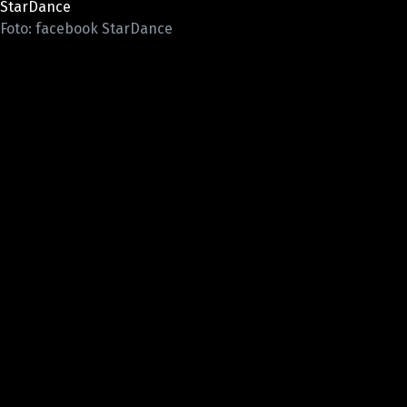
StarDance
Pošlete e-mail na newsbox.cz
Foto: facebook StarDance
ETICKÝ KODEX
REDAKCE
KONTAKT
VYDAVATEL
INZERCE
OSOBNÍ ÚDAJE / COOKIES
VOLNÁ MÍSTA
Provozovatelem serveru newsbox.cz je
INCORP MEDIA GROUP s.r.o., IČ: 118 23 054