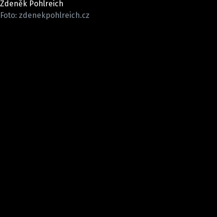
Zdeněk Pohlreich
Pošlete e-mail na newsbox.cz
Foto: zdenekpohlreich.cz
ETICKÝ KODEX
REDAKCE
KONTAKT
VYDAVATEL
INZERCE
OSOBNÍ ÚDAJE / COOKIES
VOLNÁ MÍSTA
Provozovatelem serveru newsbox.cz je
INCORP MEDIA GROUP s.r.o., IČ: 118 23 054