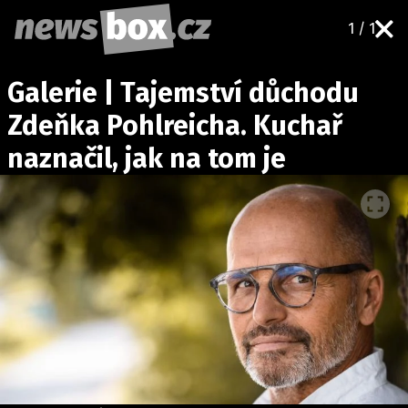
1 / 1
DOMÁCÍ
ČESKÉ CELEBRITY
Galerie | Tajemství důchodu
ZAHRANIČÍ
SVĚTOVÉ CELEBRITY
Zdeňka Pohlreicha. Kuchař
POČASÍ
naznačil, jak na tom je
KRIMI
EKONOMIKA
KULTURA
SPOLEČNOST
SPORT
SLEDUJTE NÁS NA
|
Máte příběh, fotku nebo video?