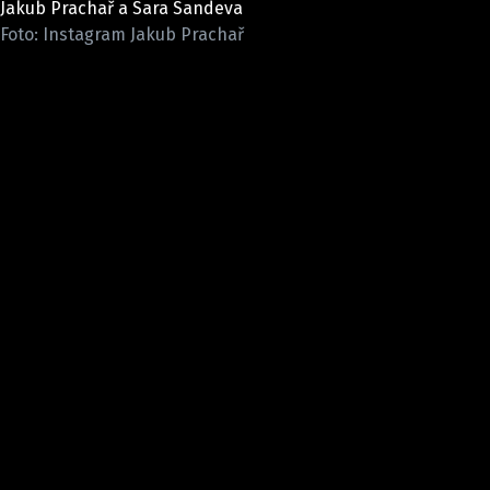
Jakub Prachař a Sara Sandeva
Pošlete e-mail na newsbox.cz
Foto: Instagram Jakub Prachař
ETICKÝ KODEX
REDAKCE
KONTAKT
VYDAVATEL
INZERCE
OSOBNÍ ÚDAJE / COOKIES
VOLNÁ MÍSTA
Provozovatelem serveru newsbox.cz je
INCORP MEDIA GROUP s.r.o., IČ: 118 23 054