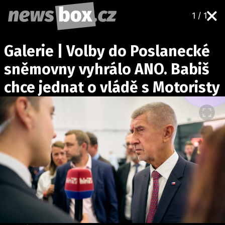
1 / 1
DOMÁCÍ
ČESKÉ CELEBRITY
Galerie | Volby do Poslanecké
ZAHRANIČÍ
SVĚTOVÉ CELEBRITY
sněmovny vyhrálo ANO. Babiš
POČASÍ
chce jednat o vládě s Motoristy
KRIMI
EKONOMIKA
KULTURA
SPOLEČNOST
SPORT
SLEDUJTE NÁS NA
|
Máte příběh, fotku nebo video?