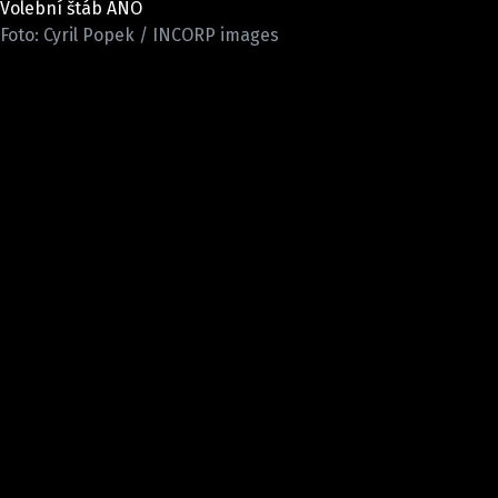
Volební štáb ANO
Pošlete e-mail na newsbox.cz
Foto: Cyril Popek / INCORP images
ETICKÝ KODEX
REDAKCE
KONTAKT
VYDAVATEL
INZERCE
OSOBNÍ ÚDAJE / COOKIES
VOLNÁ MÍSTA
Provozovatelem serveru newsbox.cz je
INCORP MEDIA GROUP s.r.o., IČ: 118 23 054