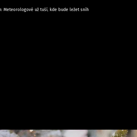
n: Meteorologové už tuší, kde bude ležet sníh
Domácí
České celebrity
Zahraničí
Světové celebrity
Počasí
Krimi
Ekonomika
Kultura
Společnost
Sport
takt
Vydavatel
Inzerce
Osobní údaje / Cookies
Volná míst