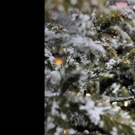
Provozovatelem serveru ne
Zaznamenali jste udál