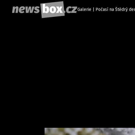
Galerie | Počasí na Štědrý de
Etický kodex
Redakce
Kon