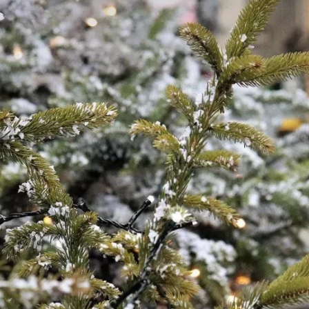
wsbox.cz je INCORP MEDIA GROUP s.r.o., IČ: 118 23 054
ost? Máte pro nás důležitou zprávu, příb
Pošlete nám mail na:
redakce@newsbox.cz
Nejlepší z vás odměníme