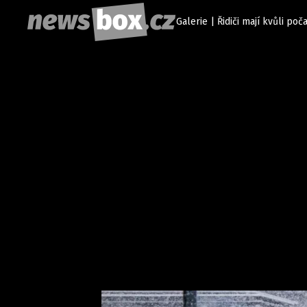
Galerie | Řidiči mají kvůli poč
Etický kodex
Redakce
Kon