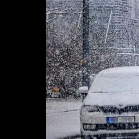
Provozovatelem serveru ne
Zaznamenali jste udál