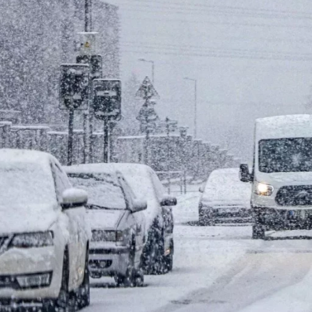
wsbox.cz je INCORP MEDIA GROUP s.r.o., IČ: 118 23 054
ost? Máte pro nás důležitou zprávu, příb
Pošlete nám mail na:
redakce@newsbox.cz
Nejlepší z vás odměníme