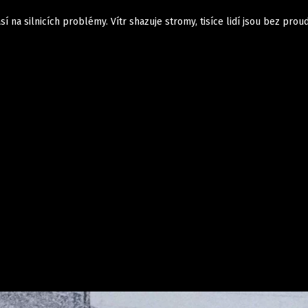
así na silnicích problémy. Vítr shazuje stromy, tisíce lidí jsou bez prou
Domácí
České celebrity
Zahraničí
Světové celebrity
Počasí
Krimi
Ekonomika
Kultura
Společnost
Sport
takt
Vydavatel
Inzerce
Osobní údaje / Cookies
Volná míst