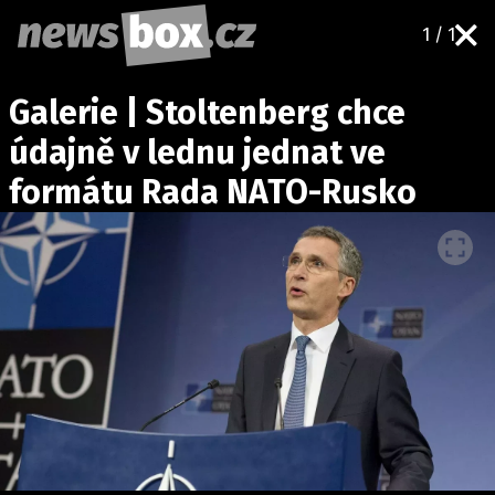
1 / 1
DOMÁCÍ
ČESKÉ CELEBRITY
Galerie | Stoltenberg chce
ZAHRANIČÍ
SVĚTOVÉ CELEBRITY
údajně v lednu jednat ve
POČASÍ
formátu Rada NATO-Rusko
KRIMI
EKONOMIKA
KULTURA
SPOLEČNOST
SPORT
SLEDUJTE NÁS NA
|
Máte příběh, fotku nebo video?