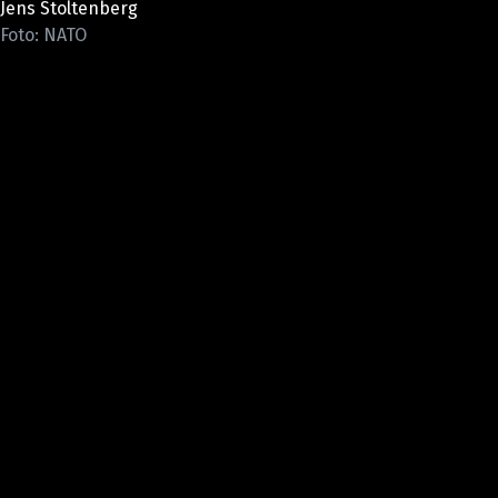
Jens Stoltenberg
Pošlete e-mail na newsbox.cz
Foto: NATO
ETICKÝ KODEX
REDAKCE
KONTAKT
VYDAVATEL
INZERCE
OSOBNÍ ÚDAJE / COOKIES
VOLNÁ MÍSTA
Provozovatelem serveru newsbox.cz je
INCORP MEDIA GROUP s.r.o., IČ: 118 23 054