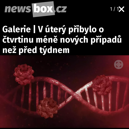
1 / 1
DOMÁCÍ
ČESKÉ CELEBRITY
Galerie | V úterý přibylo o
ZAHRANIČÍ
SVĚTOVÉ CELEBRITY
čtvrtinu méně nových případů
POČASÍ
než před týdnem
KRIMI
EKONOMIKA
KULTURA
SPOLEČNOST
SPORT
SLEDUJTE NÁS NA
|
Máte příběh, fotku nebo video?