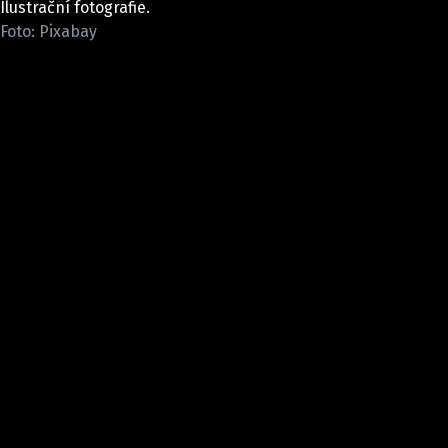
Ilustrační fotografie.
Pošlete e-mail na newsbox.cz
Foto: Pixabay
ETICKÝ KODEX
REDAKCE
KONTAKT
VYDAVATEL
INZERCE
OSOBNÍ ÚDAJE / COOKIES
VOLNÁ MÍSTA
Provozovatelem serveru newsbox.cz je
INCORP MEDIA GROUP s.r.o., IČ: 118 23 054