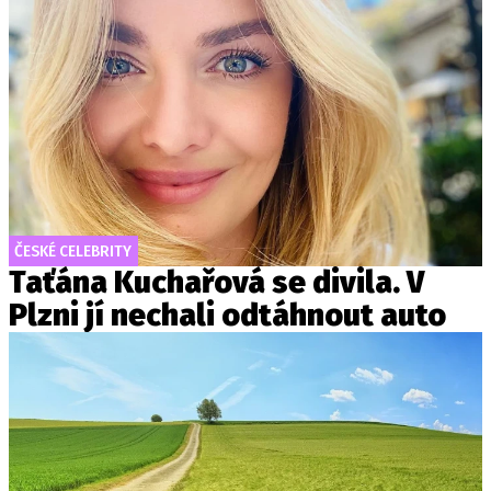
ČESKÉ CELEBRITY
Taťána Kuchařová se divila. V
Plzni jí nechali odtáhnout auto