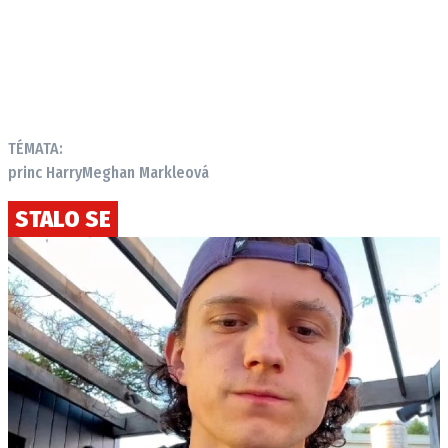
TÉMATA:
princ Harry
Meghan Markleová
STALO SE