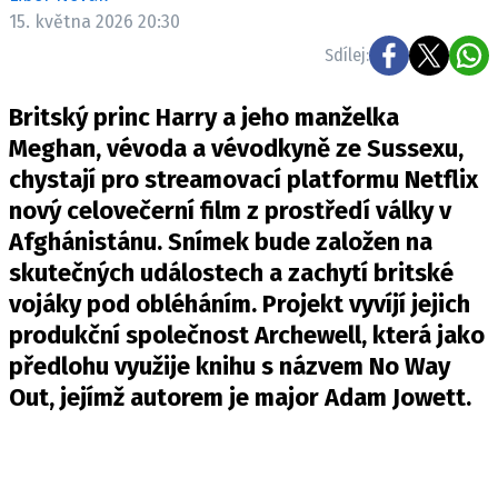
Pošlete e-mail na newsbox.cz
15. května 2026 20:30
Sdílej:
ETICKÝ KODEX
Britský princ Harry a jeho manželka
REDAKCE
Meghan, vévoda a vévodkyně ze Sussexu,
KONTAKT
chystají pro streamovací platformu Netflix
VYDAVATEL
nový celovečerní film z prostředí války v
INZERCE
Afghánistánu. Snímek bude založen na
OSOBNÍ ÚDAJE / COOKIES
skutečných událostech a zachytí britské
VOLNÁ MÍSTA
vojáky pod obléháním. Projekt vyvíjí jejich
produkční společnost Archewell, která jako
předlohu využije knihu s názvem No Way
Out, jejímž autorem je major Adam Jowett.
Provozovatelem serveru newsbox.cz je
INCORP MEDIA GROUP s.r.o., IČ: 118 23 054