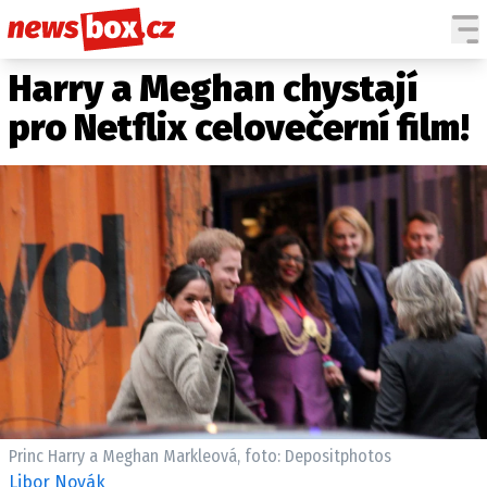
Harry a Meghan chystají
DOMÁCÍ
ČESKÉ CELEBRITY
ZAHRANIČÍ
SVĚTOVÉ CELEBRITY
pro Netflix celovečerní film!
POČASÍ
KRIMI
EKONOMIKA
KULTURA
SPOLEČNOST
SPORT
SLEDUJTE NÁS NA
|
Princ Harry a Meghan Markleová, foto: Depositphotos
Máte příběh, fotku nebo video?
Libor Novák