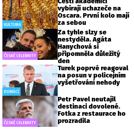
Čeští akademici
vybírají uchazeče na
Oscara. První kolo mají
za sebou
KULTURA
Za tyhle slzy se
nestyděla. Agáta
Hanychová si
připomněla důležitý
ČESKÉ CELEBRITY
den
Turek poprvé reagoval
na posun v policejním
vyšetřování nehody
DOMÁCÍ
Petr Pavel neutajil
destinaci dovolené.
Fotka z restaurace ho
prozradila
ČESKÉ CELEBRITY