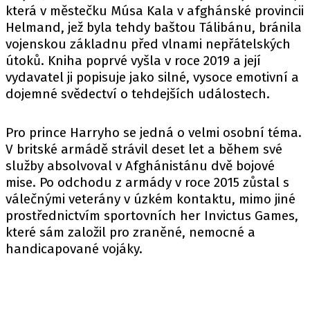
která v městečku Músa Kala v afghánské provincii
Helmand, jež byla tehdy baštou Tálibánu, bránila
vojenskou základnu před vlnami nepřátelských
útoků. Kniha poprvé vyšla v roce 2019 a její
vydavatel ji popisuje jako silné, vysoce emotivní a
dojemné svědectví o tehdejších událostech.
Pro prince Harryho se jedná o velmi osobní téma.
V britské armádě strávil deset let a během své
služby absolvoval v Afghánistánu dvě bojové
mise. Po odchodu z armády v roce 2015 zůstal s
válečnými veterány v úzkém kontaktu, mimo jiné
prostřednictvím sportovních her Invictus Games,
které sám založil pro zraněné, nemocné a
handicapované vojáky.