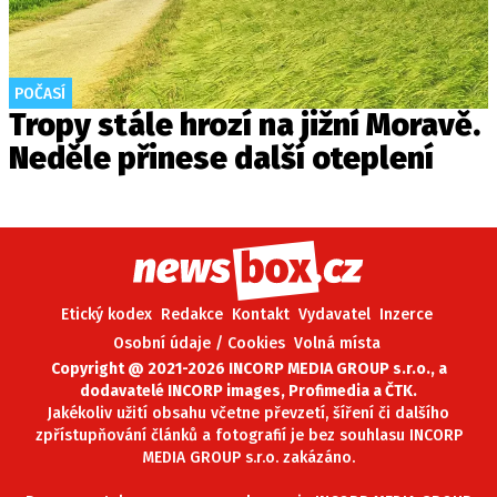
POČASÍ
Tropy stále hrozí na jižní Moravě.
Neděle přinese další oteplení
Etický kodex
Redakce
Kontakt
Vydavatel
Inzerce
Osobní údaje / Cookies
Volná místa
Copyright @ 2021-2026 INCORP MEDIA GROUP s.r.o., a
dodavatelé INCORP images, Profimedia a ČTK.
Jakékoliv užití obsahu včetne převzetí, šíření či dalšího
zpřístupňování článků a fotografií je bez souhlasu INCORP
MEDIA GROUP s.r.o. zakázáno.