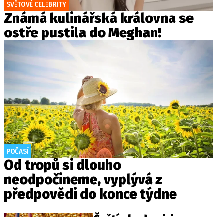
SVĚTOVÉ CELEBRITY
Známá kulinářská královna se
ostře pustila do Meghan!
POČASÍ
Od tropů si dlouho
neodpočineme, vyplývá z
předpovědi do konce týdne