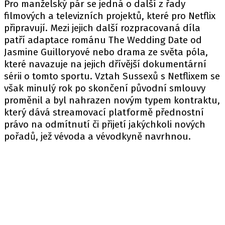
Pro manželský pár se jedná o další z řady
filmových a televizních projektů, které pro Netflix
připravují. Mezi jejich další rozpracovaná díla
patří adaptace románu The Wedding Date od
Jasmine Guilloryové nebo drama ze světa póla,
které navazuje na jejich dřívější dokumentární
sérii o tomto sportu. Vztah Sussexů s Netflixem se
však minulý rok po skončení původní smlouvy
proměnil a byl nahrazen novým typem kontraktu,
který dává streamovací platformě přednostní
právo na odmítnutí či přijetí jakýchkoli nových
pořadů, jež vévoda a vévodkyně navrhnou.