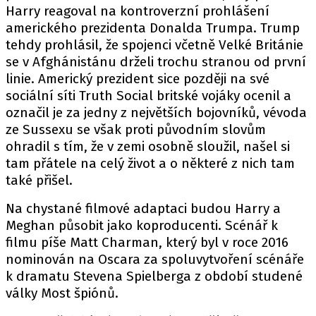
Harry reagoval na kontroverzní prohlášení
amerického prezidenta Donalda Trumpa. Trump
tehdy prohlásil, že spojenci včetně Velké Británie
se v Afghánistánu drželi trochu stranou od první
linie. Americký prezident sice později na své
sociální síti Truth Social britské vojáky ocenil a
označil je za jedny z největších bojovníků, vévoda
ze Sussexu se však proti původním slovům
ohradil s tím, že v zemi osobně sloužil, našel si
tam přátele na celý život a o některé z nich tam
také přišel.
Na chystané filmové adaptaci budou Harry a
Meghan působit jako koproducenti. Scénář k
filmu píše Matt Charman, který byl v roce 2016
nominován na Oscara za spoluvytvoření scénáře
k dramatu Stevena Spielberga z období studené
války Most špiónů.