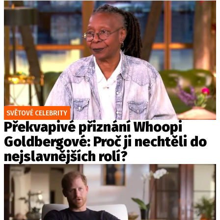
SVĚTOVÉ CELEBRITY
Překvapivé přiznání Whoopi
Goldbergové: Proč ji nechtěli do
nejslavnějších rolí?